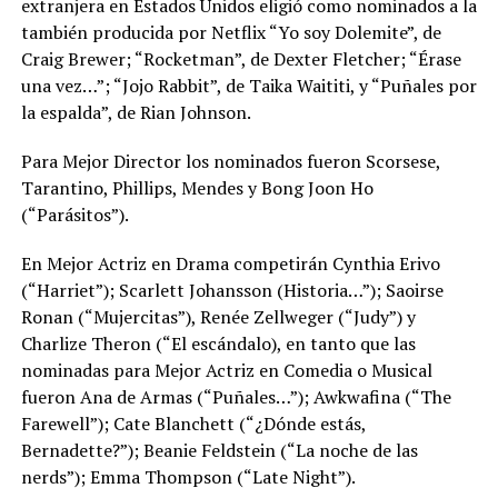
extranjera en Estados Unidos eligió como nominados a la
también producida por Netflix “Yo soy Dolemite”, de
Craig Brewer; “Rocketman”, de Dexter Fletcher; “Érase
una vez…”; “Jojo Rabbit”, de Taika Waititi, y “Puñales por
la espalda”, de Rian Johnson.
Para Mejor Director los nominados fueron Scorsese,
Tarantino, Phillips, Mendes y Bong Joon Ho
(“Parásitos”).
En Mejor Actriz en Drama competirán Cynthia Erivo
(“Harriet”); Scarlett Johansson (Historia…”); Saoirse
Ronan (“Mujercitas”), Renée Zellweger (“Judy”) y
Charlize Theron (“El escándalo), en tanto que las
nominadas para Mejor Actriz en Comedia o Musical
fueron Ana de Armas (“Puñales…”); Awkwafina (“The
Farewell”); Cate Blanchett (“¿Dónde estás,
Bernadette?”); Beanie Feldstein (“La noche de las
nerds”); Emma Thompson (“Late Night”).