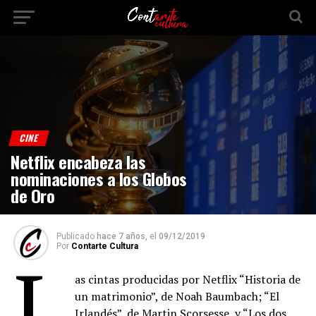
CINE
Netflix encabeza las
nominaciones a los Globos
de Oro
Publicado
hace 7 años,
el
09/12/2019
Por
Contarte Cultura
L
as cintas producidas por Netflix “Historia de
un matrimonio”, de Noah Baumbach; “El
Irlandés”, de Martin Scorsesse, y “Los dos