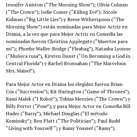
Jennifer Aniston (“The Morning Show”); Olivia Colman
(“The Crown”); Jodie Comer (“Killing Eve”); Nicole
Kidman (“Big Little Lies”) y Reese Witherspoon (“The
Morning Show”) están nominadas para Mejor Actriz en
Drama, a la vez que para Mejor Actriz en Comedia las
nominadas fueron Christina Applegate (“Muertos para
mí”); Phoebe Waller-Bridge (“Fleabag”), Natasha Lyonne
(“Muñeca rusa”), Kirsten Dunst (“On Becoming a God in
Central Florida”) y Rachel Brosnahan (“The Marvelous
Mrs. Maisel”).
Para Mejor Actor en Drama los elegidos fueron Brian
Cox (“Succession”); Kit Harington (“Game of Thrones”),
Rami Malek (“I Robot”), Tobias Menzies (“The Crown”) y
Billy Porter (“Pose”), y para Mejor Actor en Comedia Bill
Hader (“Barry”), Michael Douglas (“El método
Kominsky”); Ben Platt (“The Politician”); Paul Rudd
“Living with Yourself “) y Ramy Youssef (“Ramy”).