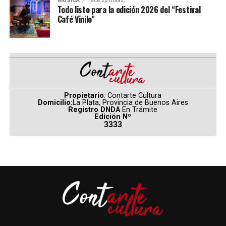
MÚSICA
hace 20 horas,
Todo listo para la edición 2026 del “Festival
(
Fuente: Ultracine – Por Carina Rodríguez
)
Café Vinilo”
Los domingos
Comparte esto:
Propietario
: Contarte Cultura
Domicilio:
La Plata, Provincia de Buenos Aires
Registro DNDA
En Trámite
Edición Nº
3333
Director:
Alauda Ruiz de Azúa
Elenco:
Blanca Soroa, Juan Minujín, Patria López
Arnaiz, Miguel Garcés, Mabel Rivera, Nagore
Aranburu