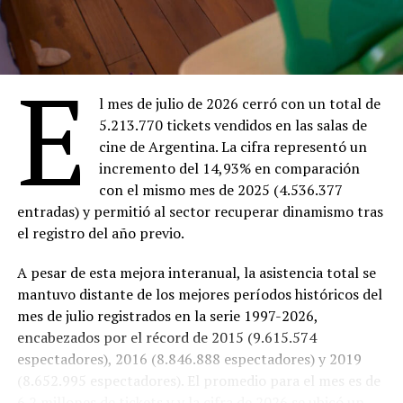
E
l mes de julio de 2026 cerró con un total de
5.213.770 tickets vendidos en las salas de
cine de Argentina. La cifra representó un
incremento del 14,93% en comparación
con el mismo mes de 2025 (4.536.377
entradas) y permitió al sector recuperar dinamismo tras
el registro del año previo.
A pesar de esta mejora interanual, la asistencia total se
mantuvo distante de los mejores períodos históricos del
mes de julio registrados en la serie 1997-2026,
encabezados por el récord de 2015 (9.615.574
espectadores), 2016 (8.846.888 espectadores) y 2019
(8.652.995 espectadores). El promedio para el mes es de
6.2 millones de tickets y y la cifra de 2026 se ubicó un