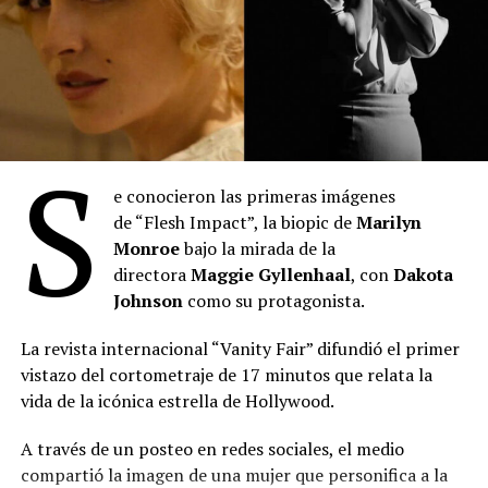
S
e conocieron las primeras imágenes
de “Flesh Impact”, la biopic de
Marilyn
“Toy Story 5”
: Se posicionó en el primer lugar del
Monroe
bajo la mirada de la
mes con 2.027.345 espectadores durante julio. La
directora
Maggie Gyllenhaal
, con
Dakota
película de Disney-Pixar acumula 3.613.307
Johnson
como su protagonista.
entradas desde su estreno el 18 de junio,
manteniéndose como el título más visto en lo que
La revista internacional “Vanity Fair” difundió el primer
va del año. Lideró el ranking semanal todo el mes
vistazo del cortometraje de 17 minutos que relata la
hasta el estreno de “Spider-Man: Un nuevo día”. Es
vida de la icónica estrella de Hollywood.
la película más taquillera de 2026.
“Minions & Monstruos”
: Se ubicó en el segundo
A través de un posteo en redes sociales, el medio
puesto con 989.908 entradas vendidas durante sus
compartió la imagen de una mujer que personifica a la