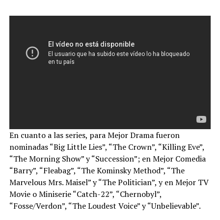
En cuanto a las series, para Mejor Drama fueron
nominadas “Big Little Lies”, “The Crown”, “Killing Eve”,
“The Morning Show” y “Succession”; en Mejor Comedia
“Barry”, “Fleabag”, “The Kominsky Method”, “The
Marvelous Mrs. Maisel” y “The Politician”, y en Mejor TV
Movie o Miniserie “Catch-22”, “Chernobyl”,
“Fosse/Verdon”, “The Loudest Voice” y “Unbelievable”.