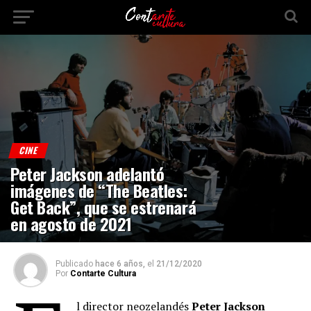
CINE
Peter Jackson adelantó
imágenes de “The Beatles:
Get Back”, que se estrenará
en agosto de 2021
Publicado
hace 6 años,
el
21/12/2020
Por
Contarte Cultura
l director neozelandés
Peter Jackson