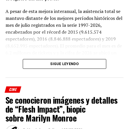
A pesar de esta mejora interanual, la asistencia total se
mantuvo distante de los mejores períodos históricos del
mes de julio registrados en la serie 1997-2026,
encabezados por el récord de 2015 (9.615.574
espectadores), 2016 (8.846.888 espectadores) y 2019
(8.652.995 espectadores). El promedio para el mes es de
6.2 millones de tickets y y la cifra de 2026 se ubicó un
16% por debajo de ese número, en el puesto 24 sobre 31
SIGUE LEYENDO
registros desde 1997.
El top 10
CINE
El ranking mensual estuvo impulsado principalmente
Se conocieron imágenes y detalles
por el cine animado y las franquicias familiares como
de “Flesh Impact”, biopic
“Toy Story”, “Minions”, “Spider-Man” y “Moana”.
sobre Marilyn Monroe
Dentro de la oferta dirigida a los adultos, “La odisea” fue
la gran ganadora en el tercer puesto, aunque 4 películas