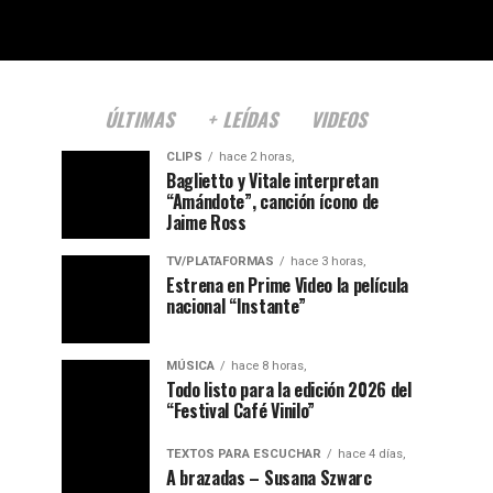
ÚLTIMAS
+ LEÍDAS
VIDEOS
CLIPS
hace 2 horas,
Baglietto y Vitale interpretan
“Amándote”, canción ícono de
Jaime Ross
TV/PLATAFORMAS
hace 3 horas,
Estrena en Prime Video la película
nacional “Instante”
MÚSICA
hace 8 horas,
Todo listo para la edición 2026 del
“Festival Café Vinilo”
TEXTOS PARA ESCUCHAR
hace 4 días,
A brazadas – Susana Szwarc