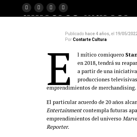
universo Marvel
Publicado
hace 4 años,
el
19/05/202
Por
Contarte Cultura
E
l mítico comiquero
Sta
en 2018, tendrá su reapa
a partir de una iniciativ
producciones televisiva
emprendimientos de merchandising.
El particular acuerdo de 20 años alc
Entertainment
contempla futuras apa
emprendimientos del universo
Marve
Reporter
.