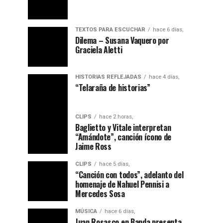
TEXTOS PARA ESCUCHAR
hace 6 días,
Dilema – Susana Vaquero por
Graciela Aletti
HISTORIAS REFLEJADAS
hace 4 días,
“Telaraña de historias”
CLIPS
hace 2 horas,
Baglietto y Vitale interpretan
“Amándote”, canción ícono de
Jaime Ross
CLIPS
hace 5 días,
“Canción con todos”, adelanto del
homenaje de Nahuel Pennisi a
Mercedes Sosa
MÚSICA
hace 6 días,
Juan Rosasco en Banda presenta