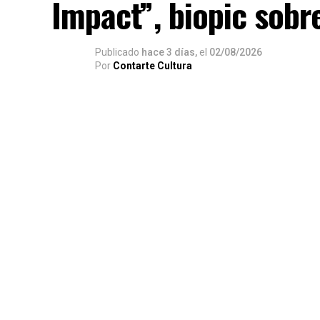
Impact”, biopic sob
Publicado
hace 3 días,
el
02/08/2026
Por
Contarte Cultura