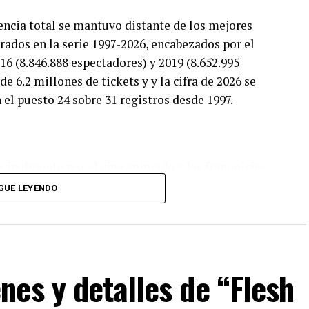
tencia total se mantuvo distante de los mejores
trados en la serie 1997-2026, encabezados por el
16 (8.846.888 espectadores) y 2019 (8.652.995
e 6.2 millones de tickets y y la cifra de 2026 se
el puesto 24 sobre 31 registros desde 1997.
cipalmente por el cine animado y las franquicias
“Spider-Man” y “Moana”.
GUE LEYENDO
 “La odisea” fue la gran ganadora en el tercer
inúan convocando a los espectadores por debajo del
 “Scary Movie: Terroríficamente incorrecta” y
es y detalles de “Flesh