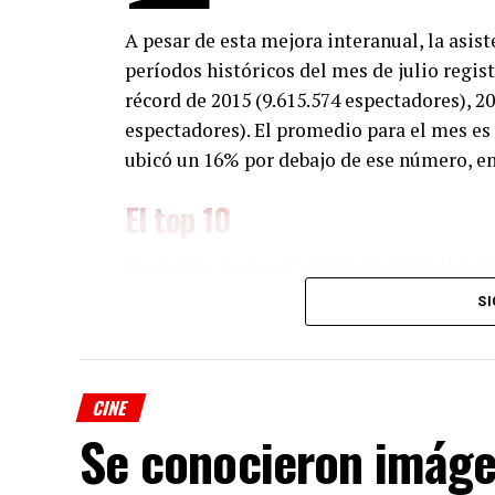
A pesar de esta mejora interanual, la asis
períodos históricos del mes de julio regis
récord de 2015 (9.615.574 espectadores), 20
espectadores). El promedio para el mes es d
ubicó un 16% por debajo de ese número, en 
El top 10
El ranking mensual estuvo impulsado prin
familiares como “Toy Story”, “Minions”, 
SI
Dentro de la oferta dirigida a los adultos,
puesto, aunque 4 películas de terror cont
CINE
top 5 (“Obsesión”, “Evil Dead: En llamas”,
Se conocieron imágen
“Backrooms”).