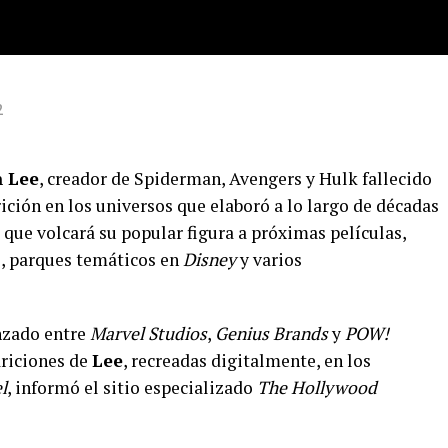
2
n Lee
, creador de Spiderman, Avengers y Hulk fallecido
rición en los universos que elaboró a lo largo de décadas
a que volcará su popular figura a próximas películas,
s, parques temáticos en
Disney
y varios
anzado entre
Marvel Studios
,
Genius Brands
y
POW!
riciones de
Lee
, recreadas digitalmente, en los
l
, informó el sitio especializado
The Hollywood