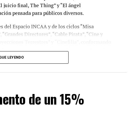
 juicio final, The Thing” y “El ángel
ción pensada para públicos diversos.
s del Espacio INCAA y de los ciclos “Misa
“Grandes Directores”, “Cable Pirata”, “Cine y
oyecciones Terrestres” y “Cinefilia”, conformando
oducciones contemporáneas, clásicos restaurados y
GUE LEYENDO
la del Cine Select, ubicada en el Centro Municipal
ntre 6 y 7), y en el Cine EcoSelect, emplazado en el
inas (avenida 19 y 51).
umento de un 15%
000)