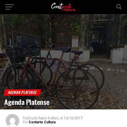
AGENDA PLATENSE
Agenda Platense
Publicado
hace 9 años,
el
12/10/2017
Por
Contarte Cultura