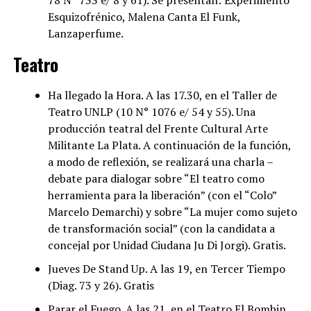
78 N° 733 e/ 8 y 61). Se presentan: Experimento
Esquizofrénico, Malena Canta El Funk,
Lanzaperfume.
Teatro
Ha llegado la Hora. A las 17.30, en el Taller de
Teatro UNLP (10 N° 1076 e/ 54 y 55). Una
producción teatral del Frente Cultural Arte
Militante La Plata. A continuación de la función,
a modo de reflexión, se realizará una charla –
debate para dialogar sobre “El teatro como
herramienta para la liberación” (con el “Colo”
Marcelo Demarchi) y sobre “La mujer como sujeto
de transformación social” (con la candidata a
concejal por Unidad Ciudana Ju Di Jorgi). Gratis.
Jueves De Stand Up. A las 19, en Tercer Tiempo
(Diag. 73 y 26). Gratis
Parar el Fuego. A las 21, en el Teatro El Bombin