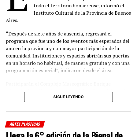
todo el territorio bonaerense, informó el
Instituto Cultural de la Provincia de Buenos
Aires.
“Después de siete años de ausencia, regresará el
programa que fue uno de los eventos más esperados del
año en la provincia y con mayor participación de la
comunidad. Instituciones y espacios abrirán sus puertas
en un horario no habitual, de manera gratuita y con una
programación especial”, indicaron desde el área.
Participarán el Complejo Museográfico Enrique
Udaondo de Luján; el Museo Histórico Libres del Sur de
SIGUE LEYENDO
Dolores; el Museo Emilio Pettoruti, el Archivo Histórico
Ricardo Levene y el Centro Provincial de las Artes
Teatro Argentino de La Plata; el Museo y Biblioteca
Provincial Juan Domingo Perón de Lobos; el Museo
ARTES PLÁSTICAS
Histórico 17 de Octubre de San Vicente; el Museo Casa
Llega la 6° edición de la Bienal de
Evita de Los Toldos y el Museo de Arte Contemporáneo