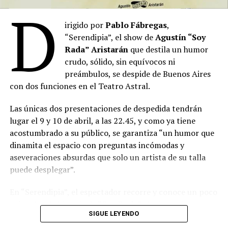
D
irigido por
Pablo Fábregas
,
“Serendipia”, el show de
Agustín “Soy
Rada” Aristarán
que destila un humor
crudo, sólido, sin equívocos ni
preámbulos, se despide de Buenos Aires
con dos funciones en el Teatro Astral.
Las únicas dos presentaciones de despedida tendrán
lugar el 9 y 10 de abril, a las 22.45, y como ya tiene
acostumbrado a su público, se garantiza “un humor que
dinamita el espacio con preguntas incómodas y
aseveraciones absurdas que solo un artista de su talla
puede desplegar”.
En “Serendipia”, el espectador recorre y conoce un poco
más sobre la historia de “
Soy Rada
” al mismo tiempo
SIGUE LEYENDO
que se divierte y emociona; disfruta de músicos en vivo