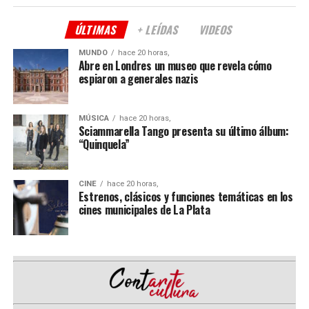
que generan un contrapunto narrativo y escénico que
evidencia la madurez de un artista multifacético sin
ÚLTIMAS
+ LEÍDAS
VIDEOS
límites. “Serendipia” atraviesa la vida de
Agustín “Soy
Rada” Aristarán
y la de cada uno de los espectadores.
MUNDO
hace 20 horas,
Abre en Londres un museo que revela cómo
espiaron a generales nazis
Acompañan a
“Rada”
en escena
Charly Palermo
(bajo
y coros),
Juanjo Gaspari
(guitarra y coros) y
Pablo
Vignati
(batería).
MÚSICA
hace 20 horas,
Sciammarella Tango presenta su último álbum:
Comparte esto:
“Quinquela”
CINE
hace 20 horas,
Estrenos, clásicos y funciones temáticas en los
cines municipales de La Plata