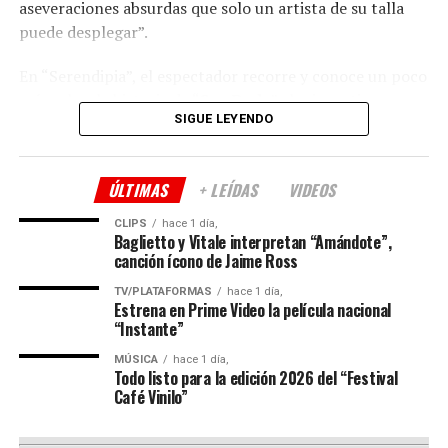
aseveraciones absurdas que solo un artista de su talla
puede desplegar”.
En “Serendipia”, el espectador recorre y conoce un poco
más sobre la historia de “
Soy Rada
” al mismo tiempo
SIGUE LEYENDO
que se divierte y emociona; disfruta de músicos en vivo
que generan un contrapunto narrativo y escénico que
evidencia la madurez de un artista multifacético sin
ÚLTIMAS
+ LEÍDAS
VIDEOS
límites. “Serendipia” atraviesa la vida de
Agustín “Soy
Rada” Aristarán
y la de cada uno de los espectadores.
CLIPS
hace 1 día,
Baglietto y Vitale interpretan “Amándote”,
canción ícono de Jaime Ross
Acompañan a
“Rada”
en escena
Charly Palermo
(bajo
y coros),
Juanjo Gaspari
(guitarra y coros) y
Pablo
TV/PLATAFORMAS
hace 1 día,
Estrena en Prime Video la película nacional
Vignati
(batería).
“Instante”
Comparte esto:
MÚSICA
hace 1 día,
Todo listo para la edición 2026 del “Festival
Café Vinilo”