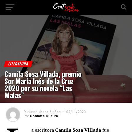
LITERATURA
Camila Sosa Villada, premio
Sor María Inés de la Cruz
2020 por su novela “Las
Malas”
Publicado
hace 6 años,
el
02/11/2020
Por
Contarte Cultura
a escritora
Camila Sosa Villada
fue