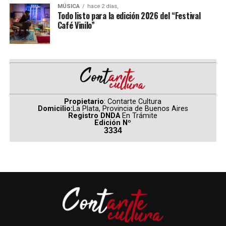
sublime.
MÚSICA
hace 2 días,
Todo listo para la edición 2026 del “Festival
Café Vinilo”
Huecos de dolor
transformados en caricias,
guerras sin sentido que
resignifican a muchos,
hambre que es cosecha,
Propietario
: Contarte Cultura
Domicilio:
La Plata, Provincia de Buenos Aires
Registro DNDA
En Trámite
penas que son alegrías y
Edición Nº
3334
maldiciones encerradas que
se liberan en bendiciones.
Mujeres guerreras
entregadas con pasión a
luchar por aquello que