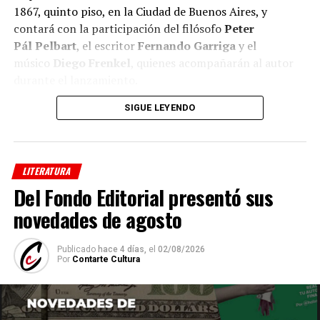
1867, quinto piso, en la Ciudad de Buenos Aires, y
contará con la participación del filósofo
Peter
Pál
Pelbart
, el escritor
Fernando Garriga
y el
músico
Diego Frenkel
, quienes acompañarán al autor
durante el lanzamiento.
SIGUE LEYENDO
A lo largo
de sus
LITERATURA
Del Fondo Editorial presentó sus
novedades de agosto
Publicado
hace 4 días,
el
02/08/2026
Por
Contarte Cultura