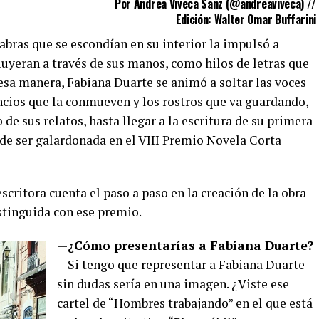
Por Andrea Viveca Sanz (
@andreaviveca
) //
Edición: Walter Omar Buffarini
abras que se escondían en su interior la impulsó a
 fluyeran a través de sus manos, como hilos de letras que
esa manera, Fabiana Duarte se animó a soltar las voces
encios que la conmueven y los rostros que va guardando,
 de sus relatos, hasta llegar a la escritura de su primera
a de ser galardonada en el VIII Premio Novela Corta
escritora cuenta el paso a paso en la creación de la obra
istinguida con ese premio.
—
¿Cómo presentarías a Fabiana Duarte?
—Si tengo que representar a Fabiana Duarte
sin dudas sería en una imagen. ¿Viste ese
cartel de “Hombres trabajando” en el que está