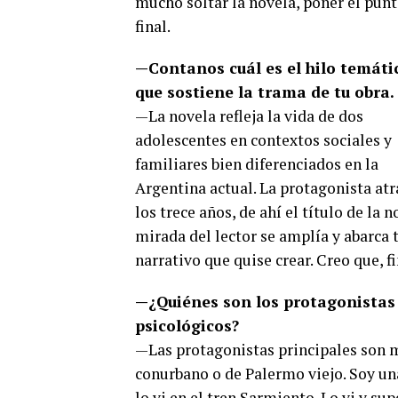
mucho soltar la novela, poner el pun
final.
—Contanos cuál es el hilo temáti
que sostiene la trama de tu obra.
—La novela refleja la vida de dos
adolescentes en contextos sociales y
familiares bien diferenciados en la
Argentina actual. La protagonista atr
los trece años, de ahí el título de la 
mirada del lector se amplía y abarca
narrativo que quise crear. Creo que, f
—¿Quiénes son los protagonistas y
psicológicos?
—Las protagonistas principales son m
conurbano o de Palermo viejo. Soy un
lo vi en el tren Sarmiento. Lo vi y su