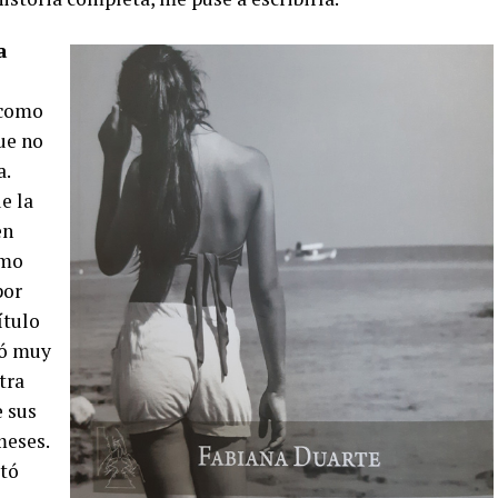
a
 como
que no
a.
e la
en
omo
por
ítulo
tó muy
tra
e sus
meses.
stó