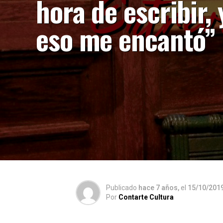
hora de escribir, 
eso me encantó”
Publicado
hace 7 años,
el
15/10/201
Por
Contarte Cultura