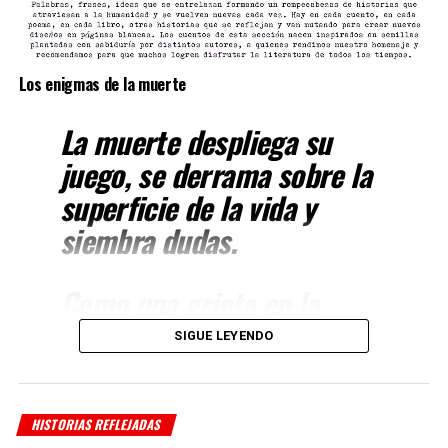
maldiciones encerradas que
se liberan en bendiciones.
Los enigmas de la muerte
Mujeres guerreras
La muerte despliega su
entregadas con pasión a
juego, se derrama sobre la
luchar por aquello que
superficie de la vida y
aman. Guerreros cansados,
siembra dudas.
desdibujados como
fantasmas, hombres
Como una grieta en la
enceguecidos de poder
pared de los tiempos, va
SIGUE LEYENDO
convertidos en estatuas.
separando aquello que
estaba destinado a ser
Unas y otros entrelazados
separado.
HISTORIAS REFLEJADAS