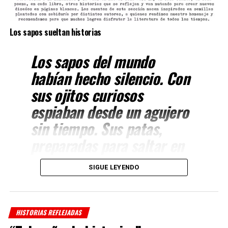
Los sapos sueltan historias
Los sapos del mundo
habían hecho silencio. Con
sus ojitos curiosos
espiaban desde un agujero
sin tiempo. Sus patas,
preparadas para saltar en
el momento oportuno, se
SIGUE LEYENDO
aferraban a la tierra. Sobre
su piel rugosa se ocultaban
historias, de sapos, por
HISTORIAS REFLEJADAS