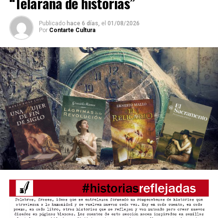
supuesto.
“Telaraña de historias”
Publicado
hace 6 días,
el
01/08/2026
Cuentan que una primera
Por
Contarte Cultura
palabra, atrapada en la
boca de un renacuajo
recién nacido, se estiró,
creció y se multiplicó hasta
formar una burbuja de
cuentos que flotaron en el
agua. Eran los cuentos que
habitaban el mundo de los
sapos y que se escondían
en sus lenguas pegajosas
para adherirse al paisaje y