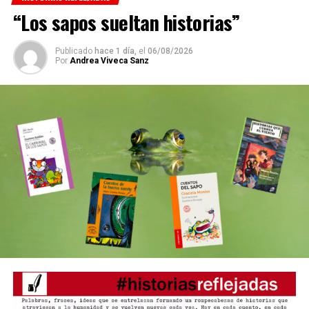
“ Los sapos sueltan historias”
Publicado
hace 1 día,
el
06/08/2026
Por
Andrea Viveca Sanz