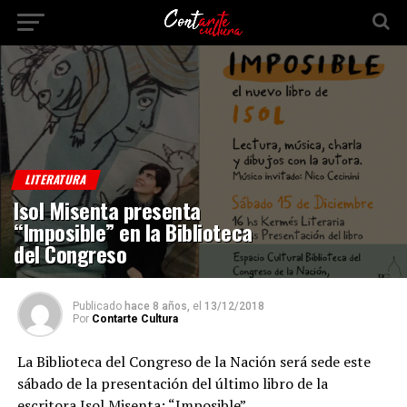
LITERATURA
Isol Misenta presenta
“Imposible” en la Biblioteca
del Congreso
Publicado
hace 8 años,
el
13/12/2018
Por
Contarte Cultura
La Biblioteca del Congreso de la Nación será sede este
sábado de la presentación del último libro de la
escritora Isol Misenta: “Imposible”.