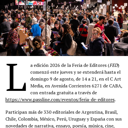
Pulitzer póstumo por sus poemas completos terminaría
de sellar ese lugar.
La leyenda dice que esa noche se mordieron: ella a él en
la mejilla, él a ella en el cuello. Sea o no exacto en ese
detalle, lo cierto es que el vínculo fue instantáneo y
devorador. Cuatro meses después, el 16 de junio de 1956,
se casó con él, Ted Hughes, en secreto en la iglesia de St.
L
George the Martyr, en Queen Square, Londres. Secreto
porque ella temía perder la beca; secreto, también,
a edición 2026 de la Feria de Editores (
FED
)
porque a esa altura ya sabían que su historia iba a
comenzó este jueves y se extenderá hasta el
necesitar cierta clandestinidad para sobrevivir a los
domingo 9 de agosto, de 14 a 21, en el C Art
otros.
Media, en Avenida Corrientes 6271 de CABA,
con entrada gratuita a través de
La luna de miel los llevó primero a París, después a
https://www.passline.com/eventos/feria-de-editores
.
Madrid, después a Alicante, y finalmente a un pueblo de
pescadores en la costa levantina del que casi nadie fuera
Participan más de 330 editoriales de Argentina, Brasil,
de España había oído hablar: Benidorm. Un puñado de
Chile, Colombia, México, Perú, Uruguay y España con sus
casas blancas trepando por un promontorio rocoso,
novedades de narrativa, ensayo, poesía, música, cine,