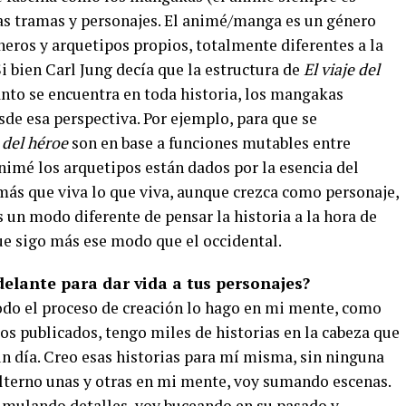
s tramas y personajes. El animé/manga es un género
neros y arquetipos propios, totalmente diferentes a la
 Si bien Carl Jung decía que la estructura de
El viaje del
anto se encuentra en toda historia, los mangakas
de esa perspectiva. Por ejemplo, para que se
e del héroe
son en base a funciones mutables entre
nimé los arquetipos están dados por la esencia del
 más que viva lo que viva, aunque crezca como personaje,
s un modo diferente de pensar la historia a la hora de
ue sigo más ese modo que el occidental.
delante para dar vida a tus personajes?
o el proceso de creación lo hago en mi mente, como
os publicados, tengo miles de historias en la cabeza que
gún día. Creo esas historias para mí misma, sin ninguna
Alterno unas y otras en mi mente, voy sumando escenas.
cumulando detalles, voy buceando en su pasado y