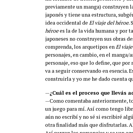
previamente un manga) construyen la
japonés y tiene una estructura, subgé
idea occidental de
El viaje del héroe
.
héroe
es la de la vida humana y por t
japoneses no construyen sus obras des
comprenda, los arquetipos en
El viaj
personajes, en cambio, en el manga/a
personaje, eso que lo define, que por
va a seguir conservando en esencia. E
construirla y yo me he dado cuenta q
—
¿Cuál es el proceso que llevás a
—Como comentaba anteriormente, tod
un juego para mí. Así como tengo libr
aún no escribí y no sé si escribiré al
otra finalidad más que disfrutarlas. 
Así surgen los personajes y se van a