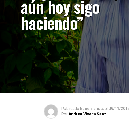
aún hoy sigo
haciendo”
Publicado
hace 7 años,
el
09/11/201
Por
Andrea Viveca Sanz