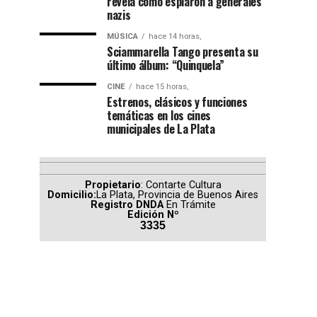
revela cómo espiaron a generales
nazis
MÚSICA
hace 14 horas,
Sciammarella Tango presenta su
último álbum: “Quinquela”
CINE
hace 15 horas,
Estrenos, clásicos y funciones
temáticas en los cines
municipales de La Plata
Propietario
: Contarte Cultura
Domicilio:
La Plata, Provincia de Buenos Aires
Registro DNDA
En Trámite
Edición Nº
3335