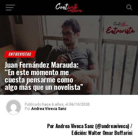
ENTREVISTAS
Juan Fernández Marauda:
“En este momento me
cuesta pensarme como
algo más que un novelista”
Publicado
hace 6 años,
el
06/10/2020
Por
Andrea Viveca Sanz
Por Andrea Viveca Sanz (
@andreaviveca
) /
Edición: Walter Omar Buffarini