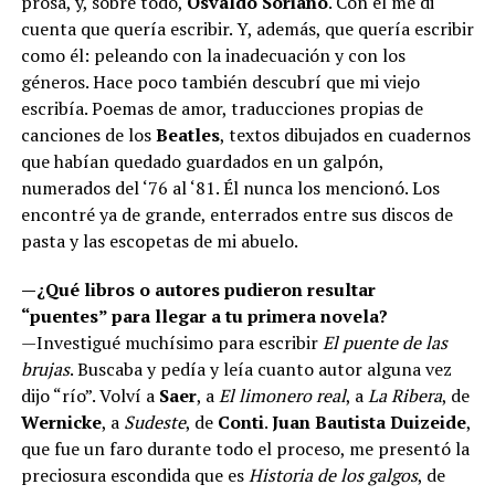
prosa, y, sobre todo,
Osvaldo Soriano
. Con él me di
cuenta que quería escribir. Y, además, que quería escribir
como él: peleando con la inadecuación y con los
géneros. Hace poco también descubrí que mi viejo
escribía. Poemas de amor, traducciones propias de
canciones de los
Beatles
, textos dibujados en cuadernos
que habían quedado guardados en un galpón,
numerados del ‘76 al ‘81. Él nunca los mencionó. Los
encontré ya de grande, enterrados entre sus discos de
pasta y las escopetas de mi abuelo.
—¿Qué libros o autores pudieron resultar
“puentes” para llegar a tu primera novela?
—Investigué muchísimo para escribir
El puente de las
brujas
. Buscaba y pedía y leía cuanto autor alguna vez
dijo “río”. Volví a
Saer
, a
El limonero real
, a
La Ribera
, de
Wernicke
, a
Sudeste
, de
Conti
.
Juan Bautista Duizeide
,
que fue un faro durante todo el proceso, me presentó la
preciosura escondida que es
Historia de los galgos
, de