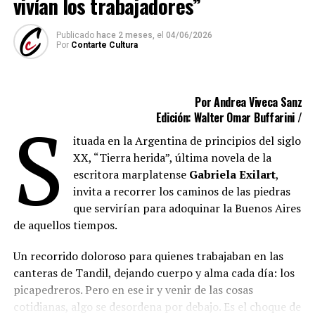
vivían los trabajadores”
Publicado
hace 2 meses,
el
04/06/2026
Por
Contarte Cultura
Por Andrea Viveca Sanz
S
Edición: Walter Omar Buffarini /
ituada en la Argentina de principios del siglo
XX, “Tierra herida”, última novela de la
escritora marplatense
Gabriela Exilart
,
invita a recorrer los caminos de las piedras
que servirían para adoquinar la Buenos Aires
de aquellos tiempos.
Un recorrido doloroso para quienes trabajaban en las
canteras de Tandil, dejando cuerpo y alma cada día: los
picapedreros. Pero en ese ir y venir de las cosas
cotidianas, algo se desordena por debajo. Es el choque de