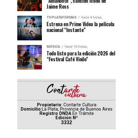
“Amándote”, canción ícono de
Jaime Ross
TV/PLATAFORMAS
hace 4 horas,
Estrena en Prime Video la película
nacional “Instante”
MÚSICA
hace 10 horas,
Todo listo para la edición 2026 del
“Festival Café Vinilo”
Propietario
: Contarte Cultura
Domicilio:
La Plata, Provincia de Buenos Aires
Registro DNDA
En Trámite
Edición Nº
3332