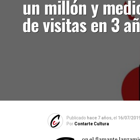
un millón y medi
de visitas en 3 a
Publicado
hace 7 años,
el
16/07/201
Por
Contarte Cultura
on el flamante lanzami