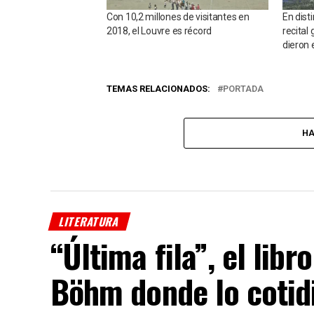
Con 10,2 millones de visitantes en
En dist
2018, el Louvre es récord
recital
dieron
TEMAS RELACIONADOS:
PORTADA
HA
LITERATURA
“Última fila”, el lib
Böhm donde lo cotid