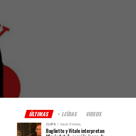
ÚLTIMAS
+ LEÍDAS
VIDEOS
CLIPS
hace 3 horas,
Baglietto y Vitale interpretan