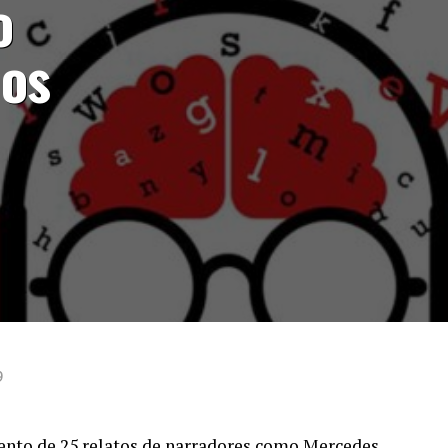
o
ños
9
ento de 25 relatos de narradores como Mercedes