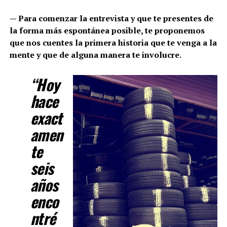
— Para comenzar la entrevista y que te presentes de
la forma más espontánea posible, te proponemos
que nos cuentes la primera historia que te venga a la
mente y que de alguna manera te involucre.
“Hoy
hace
exact
amen
te
seis
años
enco
ntré