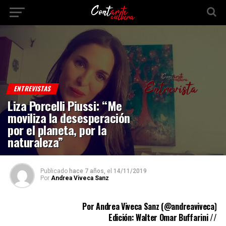
ENTREVISTAS
Liza Porcelli Piussi: “Me
moviliza la desesperación
por el planeta, por la
naturaleza”
Publicado
hace 7 años,
el
14/11/2019
Por
Andrea Viveca Sanz
Por Andrea Viveca Sanz (
@andreaviveca
)
Edición: Walter Omar Buffarini //