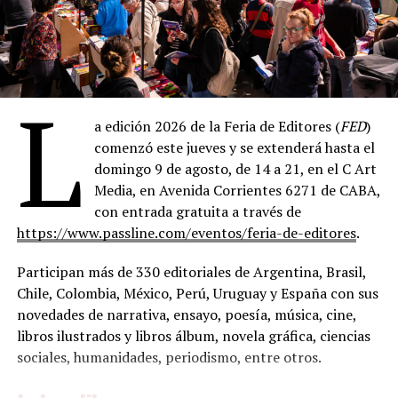
la mejilla, él a ella en el cuello. Sea o no exacto en ese
detalle, lo cierto es que el vínculo fue instantáneo y
devorador. Cuatro meses después, el 16 de junio de 1956,
se casó con él, Ted Hughes, en secreto en la iglesia de St.
L
George the Martyr, en Queen Square, Londres. Secreto
porque ella temía perder la beca; secreto, también,
a edición 2026 de la Feria de Editores (
FED
)
porque a esa altura ya sabían que su historia iba a
comenzó este jueves y se extenderá hasta el
necesitar cierta clandestinidad para sobrevivir a los
domingo 9 de agosto, de 14 a 21, en el C Art
otros.
Media, en Avenida Corrientes 6271 de CABA,
con entrada gratuita a través de
La luna de miel los llevó primero a París, después a
https://www.passline.com/eventos/feria-de-editores
.
Madrid, después a Alicante, y finalmente a un pueblo de
pescadores en la costa levantina del que casi nadie fuera
Participan más de 330 editoriales de Argentina, Brasil,
de España había oído hablar: Benidorm. Un puñado de
Chile, Colombia, México, Perú, Uruguay y España con sus
casas blancas trepando por un promontorio rocoso,
novedades de narrativa, ensayo, poesía, música, cine,
barcas de sardineros, burros tirando de carros por calles
libros ilustrados y libros álbum, novela gráfica, ciencias
de tierra, y una economía que giraba en torno a la pesca
sociales, humanidades, periodismo, entre otros.
y a muy poco más.