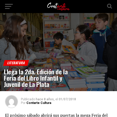
LITERATURA
Llega la 2da. Edición de la
Feria del Libro Infantil y
Juvenil de La Plata
Publicado
hace 8 años,
el
01/07/2018
Por
Contarte Cultura
El próximo sábado abrirá sus puertas la mega Feria del