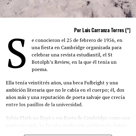
S
Por Luis Carranza Torres (*)
e conocieron el 25 de febrero de 1956, en
una fiesta en Cambridge organizada para
celebrar una revista estudiantil, el St
Botolph’s Review, en la que él tenía un
poema.
Ella tenía veintitrés años, una beca Fulbright y una
ambición literaria que no le cabía en el cuerpo; él, dos
años más y una reputación de poeta salvaje que crecía
entre los pasillos de la universidad.
Sylvia Plath no llegó a esa fiesta de Cambridge como una
aspirante más. Ya llevaba media vida publicando: había
asomado en letra impresa desde niña, había sido becaria