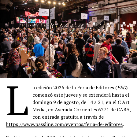
L
a edición 2026 de la Feria de Editores (
FED
)
comenzó este jueves y se extenderá hasta el
domingo 9 de agosto, de 14 a 21, en el C Art
Media, en Avenida Corrientes 6271 de CABA,
con entrada gratuita a través de
https://www.passline.com/eventos/feria-de-editores
.