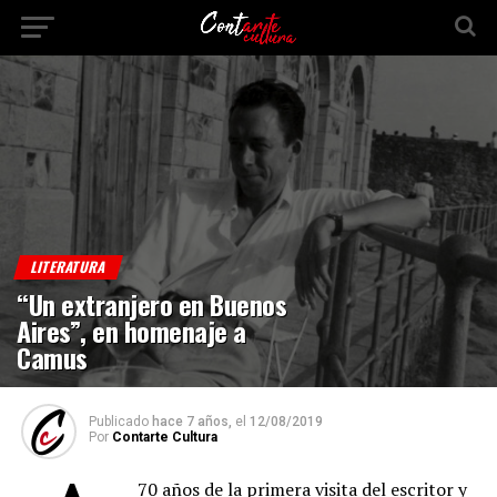
LITERATURA
“Un extranjero en Buenos
Aires”, en homenaje a
Camus
Publicado
hace 7 años,
el
12/08/2019
Por
Contarte Cultura
70 años de la primera visita del escritor y