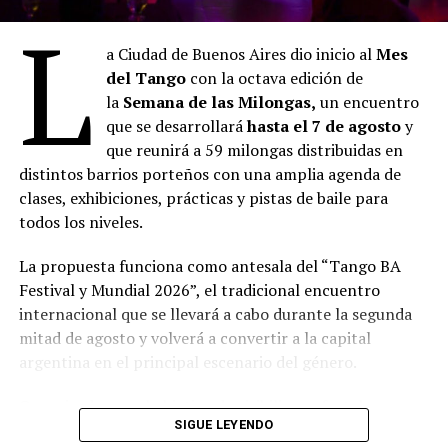
L
la sobreinformación y el valor de la experiencia humana.
a Ciudad de Buenos Aires dio inicio al
Mes
Ciclo: Antidomingos en el Recoleta
del Tango
con la octava edición de
la
Semana de las Milongas,
un encuentro
Domingo 09.08, 19 h en la Capilla
que se desarrollará
hasta el 7 de agosto
y
que reunirá a 59 milongas distribuidas en
Liria Jazz con Orquesta LIRIA & Sophie Lüssi: un
distintos barrios porteños con una amplia agenda de
recorrido por grandes clásicos del jazz en versiones
clases, exhibiciones, prácticas y pistas de baile para
originales para orquesta de cuerdas y banda. Los
todos los niveles.
arreglos, realizados por la violinista y compositora
Sophie Lüssi, proponen una nueva sonoridad para obras
La propuesta funciona como antesala del “Tango BA
emblemáticas del género, donde las cuerdas dialogan
Festival y Mundial 2026”, el tradicional encuentro
con el lenguaje y la improvisación del jazz.
internacional que se llevará a cabo durante la segunda
mitad de agosto y volverá a convertir a la capital
Especial Día del Niño
argentina en el principal escenario del género.
Domingo 16.08, 17 h en la Capilla
Organizada con el objetivo de visibilizar y fortalecer a
SIGUE LEYENDO
las milongas, espacios donde el tango mantiene viva su
Laura Migliorisi presentará Vientito de río, un concierto