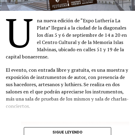
Cristina Banegas y Carmen Baliero. Espectáculo musical
sin cargo mediante reserva previa, aunque el público
U
que rescata y presenta públicamente una obra
también podrá ingresar abonando la entrada
temprana y poco conocida del emblemático compositor
na nueva edición de “Expo Luthería La
correspondiente en cada milonga, sujeto a la capacidad
austro-argentino Guillermo Gräetzer. El proyecto
Plata” llegará a la ciudad de la diagonales
disponible.
propone recuperar e interpretar el Primer cuaderno de
los días 5 y 6 de septiembre de 14 a 20 en
canciones para canto y piano (1935-1939) de acuerdo
La programación completa y los formularios para
el Centro Cultural y de la Memoria Islas
con la versión original del manuscrito. Se trata de su
reservar entradas gratuitas pueden consultarse en el
Malvinas, ubicado en calles 51 y 19 de la
primer cuaderno de canciones, compuesto durante sus
sitio oficial de la Semana de las Milongas.
capital bonaerense.
años de formación en Berlín y Viena y concluido en su
Comparte esto:
primer año en Buenos Aires, sobre textos de Hesse,
El evento, con entrada libre y gratuita, es una muestra y
Rilke, Klabund, Bethge, Heine y Hille.
exposición de instrumentos de autor, con presencia de
sus hacedores, artesanos y luthiers. Se realiza en dos
Sábado 15.08, 18 h en la Capilla
salones en el que podrán apreciarse los instrumentos,
más una sala de pruebas de los mismos y sala de charlas-
Compañía Oblicua con dirección de Marcelo Delgado.
conciertos.
Concierto de música contemporánea a cargo del
ensamble integrado por Sergio Catalán ( flautas),
Lautaro Abrego(clarinetes), Carolina Cervetto (saxos),
SIGUE LEYENDO