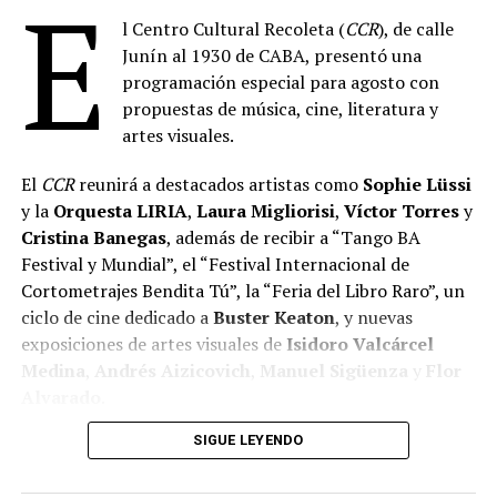
E
l Centro Cultural Recoleta (
CCR
), de calle
Junín al 1930 de CABA, presentó una
programación especial para agosto con
propuestas de música, cine, literatura y
artes visuales.
El
CCR
reunirá a destacados artistas como
Sophie Lüssi
y la
Orquesta LIRIA
,
Laura Migliorisi
,
Víctor Torres
y
Cristina Banegas
, además de recibir a “Tango BA
Festival y Mundial”, el “Festival Internacional de
Cortometrajes Bendita Tú”, la “Feria del Libro Raro”, un
ciclo de cine dedicado a
Buster Keaton
, y nuevas
exposiciones de artes visuales de
Isidoro Valcárcel
Medina
,
Andrés Aizicovich
,
Manuel Sigüenza
y
Flor
Alvarado
.
SIGUE LEYENDO
MÚSICA