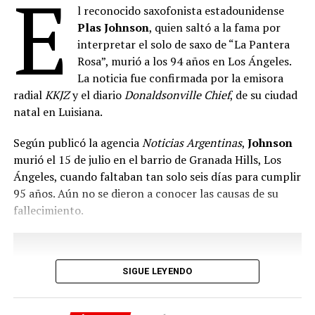
E
l reconocido saxofonista estadounidense
y rendir homenaje a una comunidad que, según sostuvo,
Plas Johnson
, quien saltó a la fama por
“necesita todo el apoyo en el futuro”. También destacó
interpretar el solo de saxo de “La Pantera
que la aceptación del cuerpo desnudo como expresión
Rosa”, murió a los 94 años en Los Ángeles.
colectiva constituye “un paso adelante hacia el futuro” y
La noticia fue confirmada por la emisora
celebró el entusiasmo de los participantes durante la
radial
KKJZ
y el diario
Donaldsonville Chief
, de su ciudad
jornada.
natal en Luisiana.
La intervención transcurrió en un clima festivo y sin
Según publicó la agencia
Noticias Argentinas
,
Johnson
incidentes, aunque coincidió con la celebración religiosa
murió el 15 de julio en el barrio de Granada Hills, Los
dominical en la catedral de Santa Ana, lo que obligó a
Ángeles, cuando faltaban tan solo seis días para cumplir
coordinar el acceso de los fieles al templo mientras se
95 años. Aún no se dieron a conocer las causas de su
desarrollaba la producción artística. Tras finalizar las
fallecimiento.
fotografías en la plaza principal,
Tunick
continuó la
sesión en otros sectores del barrio histórico de Vegueta.
Varios de los voluntarios señalaron que participaron
SIGUE LEYENDO
para respaldar un mensaje de igualdad, inclusión y
libertad a través del arte. Algunos destacaron la
posibilidad de compartir la experiencia con personas de