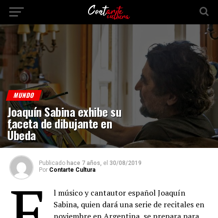
MUNDO
Joaquín Sabina exhibe su
faceta de dibujante en
Úbeda
Publicado
hace 7 años,
el
30/08/2019
Por
Contarte Cultura
E
l músico y cantautor español Joaquín
Sabina, quien dará una serie de recitales en
noviembre en Argentina, se prepara para