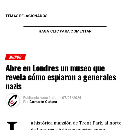
TEMAS RELACIONADOS:
HAGA CLIC PARA COMENTAR
MUNDO
Abre en Londres un museo que
revela cómo espiaron a generales
nazis
Publicado
hace 1 día,
el
07/08/2026
Por
Contarte Cultura
a histórica mansión de Trent Park, al norte
de Londres, abrió sus puertas como