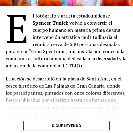
Los impulsores del museo sostienen que la apertura
E
busca rescatar una historia poco conocida del espionaje
l fotógrafo y artista estadounidense
británico y destacar el papel desempeñado por los
Spencer Tunick
volvió a convertir el
refugiados judíos que participaron en una de las
cuerpo humano en materia prima de una
operaciones de inteligencia más exitosas del conflicto
intervención artística multitudinaria al
bélico.
reunir a cerca de 500 personas desnudas
para crear “Gran Spectrum”, una instalación concebida
Comparte esto:
como una escultura humana dedicada a la diversidad y la
inclusión de la comunidad LGTBIQ+.
La acción se desarrolló en la plaza de Santa Ana, en el
casco histórico de Las Palmas de Gran Canaria, donde
los participantes, pintados con once colores diferentes,
fueron ubicados por el artista hasta conformar una
composición inspirada en la bandera arcoíris. La obra
formó parte de la programación del festival Culture &
Business Pride 2026.
SIGUE LEYENDO