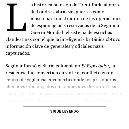
L
a histórica mansión de Trent Park, al norte
de Londres, abrió sus puertas como
museo para mostrar una de las operaciones
de espionaje más reservadas de la Segunda
Guerra Mundial: el sistema de escuchas
clandestinas con el que la inteligencia británica obtuvo
información clave de generales y oficiales nazis
capturados.
Según informó el diario colombiano
El Espectador
, la
residencia fue convertida durante el conflicto en un
centro de vigilancia encubierta donde los prisioneros
alemanes eran alojados en condiciones de confort, sin
sospechar que todas sus conversaciones estaban siendo
registradas mediante una red de micrófonos ocultos.
SIGUE LEYENDO
Bautizado Trent Park House of Secrets, el museo
reconstruye el funcionamiento de aquella operación, en
la que refugiados judíos germanoparlantes trabajaban