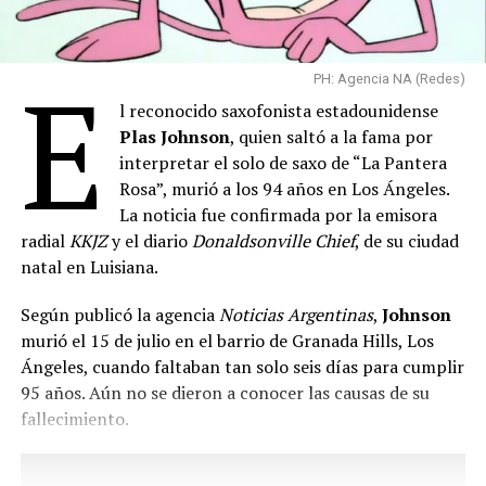
El artista explicó que “Gran Spectrum” busca
E
PH: Agencia NA (Redes)
representar “el gran espectro de la identidad LGTBIQ+”
l reconocido saxofonista estadounidense
y rendir homenaje a una comunidad que, según sostuvo,
Plas Johnson
, quien saltó a la fama por
“necesita todo el apoyo en el futuro”. También destacó
interpretar el solo de saxo de “La Pantera
que la aceptación del cuerpo desnudo como expresión
Rosa”, murió a los 94 años en Los Ángeles.
colectiva constituye “un paso adelante hacia el futuro” y
La noticia fue confirmada por la emisora
celebró el entusiasmo de los participantes durante la
radial
KKJZ
y el diario
Donaldsonville Chief
, de su ciudad
jornada.
natal en Luisiana.
La intervención transcurrió en un clima festivo y sin
Según publicó la agencia
Noticias Argentinas
,
Johnson
incidentes, aunque coincidió con la celebración religiosa
murió el 15 de julio en el barrio de Granada Hills, Los
dominical en la catedral de Santa Ana, lo que obligó a
Ángeles, cuando faltaban tan solo seis días para cumplir
coordinar el acceso de los fieles al templo mientras se
95 años. Aún no se dieron a conocer las causas de su
desarrollaba la producción artística. Tras finalizar las
fallecimiento.
fotografías en la plaza principal,
Tunick
continuó la
sesión en otros sectores del barrio histórico de Vegueta.