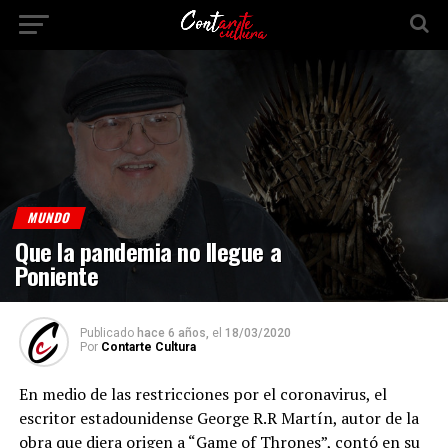
MUNDO
Que la pandemia no llegue a
Poniente
Publicado
hace 6 años,
el
18/03/2020
Por
Contarte Cultura
En medio de las restricciones por el coronavirus, el
escritor estadounidense George R.R Martín, autor de la
obra que diera origen a “Game of Thrones”, contó en su