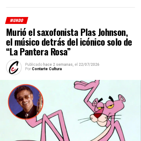
Desde las primeras horas de la mañana, los voluntarios
recibieron pintura corporal y siguieron las indicaciones
de
Tunick
, quien dirigió la intervención mediante un
MUNDO
megáfono desde un edificio cercano. Una vez
Murió el saxofonista Plas Johnson,
completada la formación inicial, el fotógrafo realizó
el músico detrás del icónico solo de
distintas tomas y modificó la disposición de los cuerpos
para obtener nuevas composiciones que integrarán la
“La Pantera Rosa”
obra definitiva.
Publicado
hace 2 semanas,
el
22/07/2026
Por
Contarte Cultura