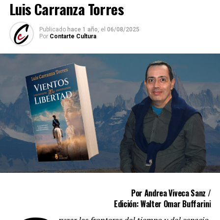
Luis Carranza Torres
Publicado
hace 1 año,
el
06/08/2025
Por
Contarte Cultura
—
Para comenzar vamos a detenernos en la gran
Por Andrea Viveca Sanz /
protagonista de esta novela: la piedra. Esa piedra
Edición: Walter Omar Buffarini
que viaja desde las canteras de Tandil hacia Buenos
Aires para adoquinar sus calles. ¿Cómo llegaste al