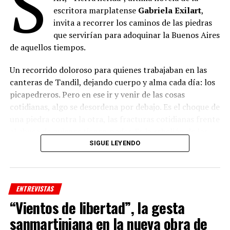
S
escritora marplatense
Gabriela Exilart
,
invita a recorrer los caminos de las piedras
que servirían para adoquinar la Buenos Aires
de aquellos tiempos.
Un recorrido doloroso para quienes trabajaban en las
canteras de Tandil, dejando cuerpo y alma cada día: los
picapedreros. Pero en ese ir y venir de las cosas
cotidianas, algo se desordena por debajo. Es el choque de
una piedra contra la otra, las fracturas cotidianas frente
al abuso de quienes tienen poder. Es la rebelión de los
que tienen hambre y buscan justicia. A pesar de todo, en
SIGUE LEYENDO
las canteras nace una esperanza y entre el polvo y las
turbulencias también crece el amor.
ENTREVISTAS
“Vientos de libertad”, la gesta
sanmartiniana en la nueva obra de