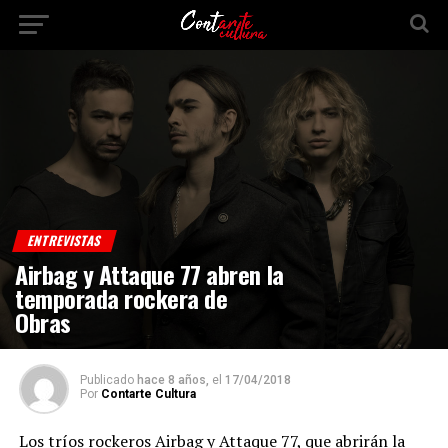
ENTREVISTAS
Airbag y Attaque 77 abren la
temporada rockera de
Obras
Publicado
hace 8 años,
el
17/04/2018
Por
Contarte Cultura
Los tríos rockeros Airbag y Attaque 77, que abrirán la