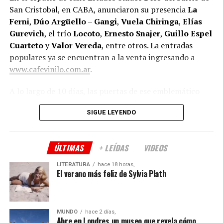
San Cristobal, en CABA, anunciaron su presencia
La
Ferni
,
Dúo Argüello – Gangi
,
Vuela Chiringa
,
Elías
Gurevich
, el trío
Locoto
,
Ernesto Snajer
,
Guillo Espel
Cuarteto
y
Valor Vereda
, entre otros. La entradas
populares ya se encuentran a la venta ingresando a
www.cafevinilo.com.ar
.
A lo largo de 10 días, las puertas de ese emblemático
espacio cultural porteño estarán abiertas para celebrar
SIGUE LEYENDO
un año más de vida, haciendo partícipe a la comunidad
que los viene acompañando.
ÚLTIMAS
+ LEÍDAS
VIDEOS
Tras haber cumplido cuatro años en la nueva sede
ubicada en el barrio de San Cristóbal, sus productores
LITERATURA
hace 18 horas,
Teresa Rodríguez
y
Eduardo Misch
celebran la
El verano más feliz de Sylvia Plath
segunda entrega del Festival.
En esta casona de 1913 donde vivieron
Armando
MUNDO
hace 2 días,
Tejada Gómez
y
Mercedes Sosa
, la música vibra entre
Abre en Londres un museo que revela cómo