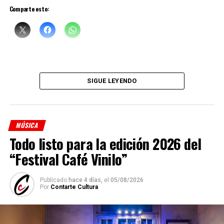
Comparte esto:
Sciammarella Tango
está compuesta por:
Denise Sciammarella
(investigación y voz)
SIGUE LEYENDO
Shino Ohnaga
(piano y arreglos)
Cindy Harcha
(bandoneón y arreglos)
MÚSICA
Geraldina Carnicina
(contrabajo)
Todo listo para la edición 2026 del
Mariana Atamas
(violín)
“Festival Café Vinilo”
(
Fuente: Medioshábiles Comunicación
)
Publicado
hace 4 días,
el
05/08/2026
Comparte esto:
Por
Contarte Cultura