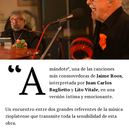
en su homenaje.
El repertorio culmina con la milonga-candombe “Bien
Argentinos”, que evoca la escena final de la vida del
maestro boquense.
“
Denise
describe los pigmentos cuyos nombres se
mezclan con las proas de los barcos del puerto, también
“A
está pintando, con la música, con la voz. Hay algo de la
pintura que empieza a teñir las palabras que
Denise
mándote”, una de las canciones
canta. Un cruce raro de oficios, maravilloso”, sostuvo el
más conmovedoras de
Jaime Roos
,
artista plástico
Daniel Santoro
.
interpretada por
Juan Carlos
Baglietto
y
Lito Vitale
, en una
versión íntima y emocionante.
Un encuentro entre dos grandes referentes de la música
rioplatense que transmite toda la sensibilidad de esta
obra.