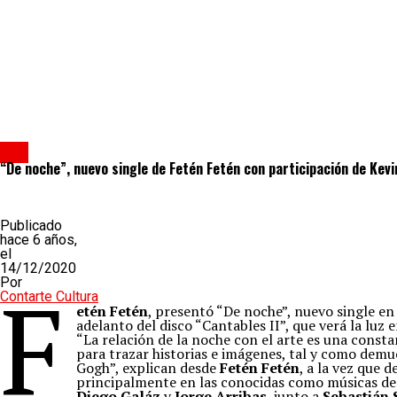
Clips
“De noche”, nuevo single de Fetén Fetén con participación de Kev
Publicado
hace 6 años,
el
14/12/2020
F
Por
Contarte Cultura
etén Fetén
, presentó “De noche”, nuevo single en
adelanto del disco “Cantables II”, que verá la luz
“La relación de la noche con el arte es una constan
para trazar historias e imágenes, tal y como dem
Gogh”, explican desde
Fetén Fetén
, a la vez que 
principalmente en las conocidas como músicas de 
Diego Galáz
y
Jorge Arribas
, junto a
Sebastián