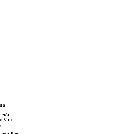
 un
ración
 o Van
,
 candiles