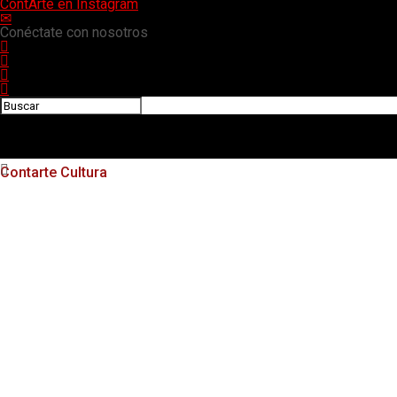
ContArte en Instagram
✉
Conéctate con nosotros
Contarte Cultura