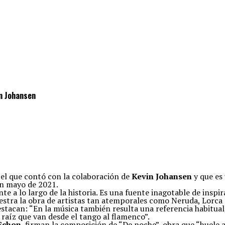
in Johansen
 el que contó con la colaboración de
Kevin Johansen
y que es
 en mayo de 2021.
te a lo largo de la historia. Es una fuente inagotable de inspi
uestra la obra de artistas tan atemporales como Neruda, Lorca
destacan: “En la música también resulta una referencia habitual
raíz que van desde el tango al flamenco”.
 Schon
, firman la composición de “De noche”, obra que “huele a