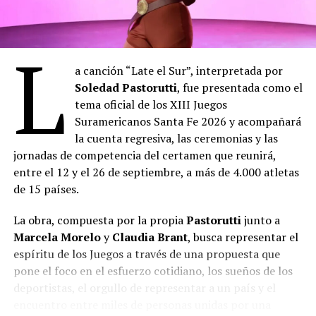
L
a canción “Late el Sur”, interpretada por
Soledad Pastorutti
, fue presentada como el
tema oficial de los XIII Juegos
Suramericanos Santa Fe 2026 y acompañará
la cuenta regresiva, las ceremonias y las
jornadas de competencia del certamen que reunirá,
entre el 12 y el 26 de septiembre, a más de 4.000 atletas
de 15 países.
La obra, compuesta por la propia
Pastorutti
junto a
Marcela Morelo
y
Claudia Brant
, busca representar el
espíritu de los Juegos a través de una propuesta que
pone el foco en el esfuerzo cotidiano, los sueños de los
deportistas, el orgullo de representar a un país y el
encuentro entre miles de personas unidas por una