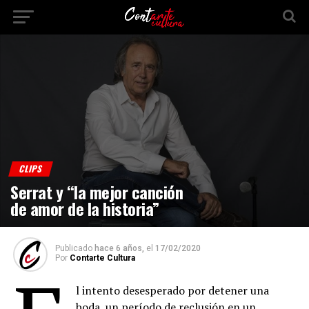
CLIPS
Serrat y “la mejor canción
de amor de la historia”
Publicado
hace 6 años,
el
17/02/2020
Por
Contarte Cultura
l intento desesperado por detener una
boda, un período de reclusión en un