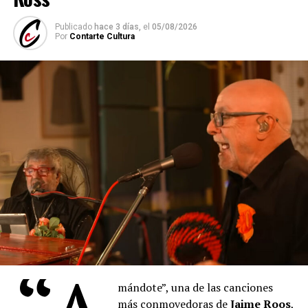
Publicado
hace 3 días,
el
05/08/2026
Por
Contarte Cultura
mándote”, una de las canciones
más conmovedoras de
Jaime Roos
,