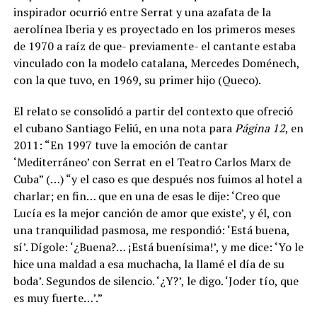
inspirador ocurrió entre Serrat y una azafata de la
aerolínea Iberia y es proyectado en los primeros meses
de 1970 a raíz de que- previamente- el cantante estaba
vinculado con la modelo catalana, Mercedes Doménech,
con la que tuvo, en 1969, su primer hijo (Queco).
El relato se consolidó a partir del contexto que ofreció
el cubano Santiago Feliú, en una nota para
Página 12
, en
2011: “En 1997 tuve la emoción de cantar
‘Mediterráneo’ con Serrat en el Teatro Carlos Marx de
Cuba” (…) “y el caso es que después nos fuimos al hotel a
charlar; en fin… que en una de esas le dije: ‘Creo que
Lucía es la mejor canción de amor que existe’, y él, con
una tranquilidad pasmosa, me respondió: ‘Está buena,
sí’. Dígole: ‘¿Buena?… ¡Está buenísima!’, y me dice: ‘Yo le
hice una maldad a esa muchacha, la llamé el día de su
boda’. Segundos de silencio. ‘¿Y?’, le digo. ‘Joder tío, que
es muy fuerte…’.”