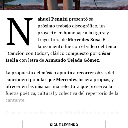
N
ahuel Pennisi
presentó su
próximo trabajo discográfico, un
proyecto en homenaje a la figura y
trayectoria de
Mercedes Sosa
. El
lanzamiento fue con el video del tema
“Canción con todos”, clásico compuesto por
César
Isella
con letra de
Armando Tejada Gómez.
La propuesta del músico apunta a recorrer obras del
cancionero popular que
Mercedes
hiciera propias, y
ofrecer en las mismas una relectura que preserva la
fuerza poética, cultural y colectiva del repertorio de la
cantante.
El video, bajo la dirección de
Niko Sedano
, fue grabado
en la provincia de Tucumán, lugar de nacimiento
SIGUE LEYENDO
de
Mercedes
y donde comenzó su recorrido artístico.