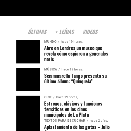
ÚLTIMAS
+ LEÍDAS
VIDEOS
MUNDO
hace 19 horas,
Abre en Londres un museo que
revela cómo espiaron a generales
nazis
MÚSICA
hace 19 horas,
Sciammarella Tango presenta su
último álbum: “Quinquela”
CINE
hace 19 horas,
Estrenos, clásicos y funciones
temáticas en los cines
municipales de La Plata
TEXTOS PARA ESCUCHAR
hace 2 días,
Aplastamiento de las gotas – Julio