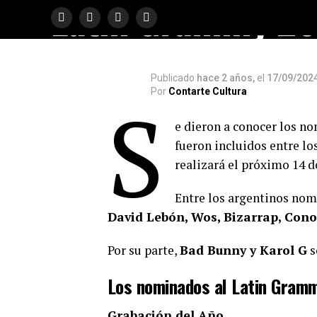
Latin Grammy 2
Publicado
hace 2 años,
el
17/09/202
Por
Contarte Cultura
S
e dieron a conocer los n
fueron incluidos entre lo
realizará el próximo 14 
Entre los argentinos no
David Lebón, Wos, Bizarrap, Cono
Por su parte,
Bad Bunny y Karol G
s
Los nominados al Latin Gram
Grabación del Año