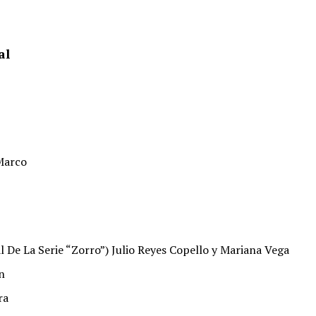
al
Marco
 De La Serie “Zorro”) Julio Reyes Copello y Mariana Vega
n
ra