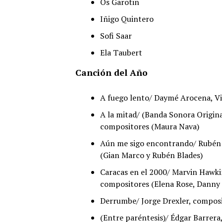
Os Garotin
Iñigo Quintero
Sofi Saar
Ela Taubert
Canción del Año
A fuego lento/ Daymé Arocena, V
A la mitad/ (Banda Sonora Original
compositores (Maura Nava)
Aún me sigo encontrando/ Rubén B
(Gian Marco y Rubén Blades)
Caracas en el 2000/ Marvin Hawkin
compositores (Elena Rose, Danny 
Derrumbe/ Jorge Drexler, composi
(Entre paréntesis)/ Édgar Barrera