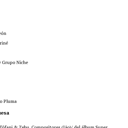
eón
riné
 y Grupo Niche
so Pluma
uesa
Tófani & Zebu, Compositores (Jão)/ del álbum Super