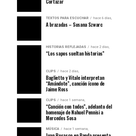
Cortazar
TEXTOS PARA ESCUCHAR
hace 6 días,
A brazadas – Susana Szwarc
HISTORIAS REFLEJADAS
hace 2 días,
“ Los sapos sueltan historias”
CLIPS
hace 2 días,
Baglietto y Vitale interpretan
“Amándote”, canción ícono de
Jaime Ross
CLIPS
hace 1 semana,
“Canción con todos”, adelanto del
homenaje de Nahuel Pennisi a
Mercedes Sosa
MÚSICA
hace 1 semana,
Juan Rosasco en Banda presenta