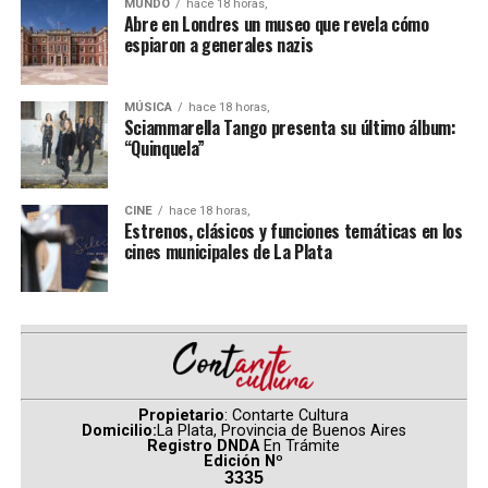
MUNDO
hace 18 horas,
Teresa Rodríguez
y
Eduardo Misch
celebran la
Abre en Londres un museo que revela cómo
espiaron a generales nazis
segunda entrega del Festival.
En esta casona de 1913 donde vivieron
Armando
MÚSICA
hace 18 horas,
Tejada Gómez
y
Mercedes Sosa
, la música vibra entre
Sciammarella Tango presenta su último álbum:
“Quinquela”
sus paredes, el arte y la poesía resuena en sus cimientos
y con estas raíces de pasión y coraje,
Café Vinilo
sigue
produciendo arte y música independiente.
CINE
hace 18 horas,
Estrenos, clásicos y funciones temáticas en los
Programación
cines municipales de La Plata
Lunes 21 de septiembre
Concierto didáctico de Valor Vereda en la Escuela
Normal Nro. 8 de Boedo
Jueves 24 de septiembre – a las 21
Propietario
: Contarte Cultura
La Ferni – Apertura del Festival
Domicilio:
La Plata, Provincia de Buenos Aires
Registro DNDA
En Trámite
Viernes 25 de septiembre – a las 21
Edición Nº
3335
Manuela Argüello y Sebastián Gangi (interpretan la