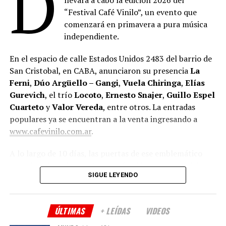
D
“Festival Café Vinilo”, un evento que
comenzará en primavera a pura música
independiente.
En el espacio de calle Estados Unidos 2483 del barrio de
San Cristobal, en CABA, anunciaron su presencia
La
Ferni
,
Dúo Argüello – Gangi
,
Vuela Chiringa
,
Elías
Gurevich
, el trío
Locoto
,
Ernesto Snajer
,
Guillo Espel
Cuarteto
y
Valor Vereda
, entre otros. La entradas
populares ya se encuentran a la venta ingresando a
www.cafevinilo.com.ar
.
A lo largo de 10 días, las puertas de ese emblemático
espacio cultural porteño estarán abiertas para celebrar
SIGUE LEYENDO
un año más de vida, haciendo partícipe a la comunidad
que los viene acompañando.
ÚLTIMAS
+ LEÍDAS
VIDEOS
Tras haber cumplido cuatro años en la nueva sede
ubicada en el barrio de San Cristóbal, sus productores