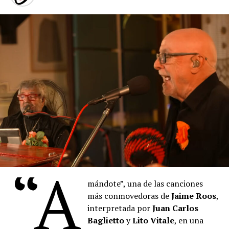
través de
Passline
.
La orquesta, dedicada al rescate de patrimonio musical
perdido, reúne en este álbum una selección de tangos,
milongas, melodías camperas, vidalitas y valses
compuestos por contemporáneos del maestro boquense
en su homenaje.
El repertorio culmina con la milonga-candombe “Bien
Argentinos”, que evoca la escena final de la vida del
maestro boquense.
“
Denise
describe los pigmentos cuyos nombres se
mezclan con las proas de los barcos del puerto, también
“A
está pintando, con la música, con la voz. Hay algo de la
pintura que empieza a teñir las palabras que
Denise
mándote”, una de las canciones
canta. Un cruce raro de oficios, maravilloso”, sostuvo el
más conmovedoras de
Jaime Roos
,
artista plástico
Daniel Santoro
.
interpretada por
Juan Carlos
Baglietto
y
Lito Vitale
, en una