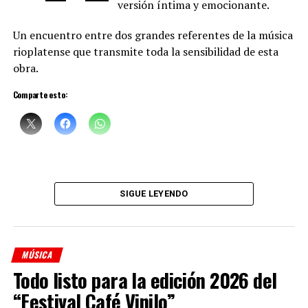
versión íntima y emocionante.
Un encuentro entre dos grandes referentes de la música
rioplatense que transmite toda la sensibilidad de esta
obra.
Comparte esto:
Sciammarella Tango
está compuesta por:
Denise Sciammarella
(investigación y voz)
SIGUE LEYENDO
Shino Ohnaga
(piano y arreglos)
Cindy Harcha
(bandoneón y arreglos)
MÚSICA
Geraldina Carnicina
(contrabajo)
Todo listo para la edición 2026 del
Mariana Atamas
(violín)
“Festival Café Vinilo”