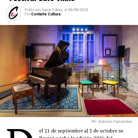
(
Fuente: Medioshábiles Comunicación
)
Publicado
hace 3 días,
el
05/08/2026
Comparte esto:
Por
Contarte Cultura
PH: Antonio Fernández
el 21 de septiembre al 3 de octubre se
llevará a cabo la edición 2026 del