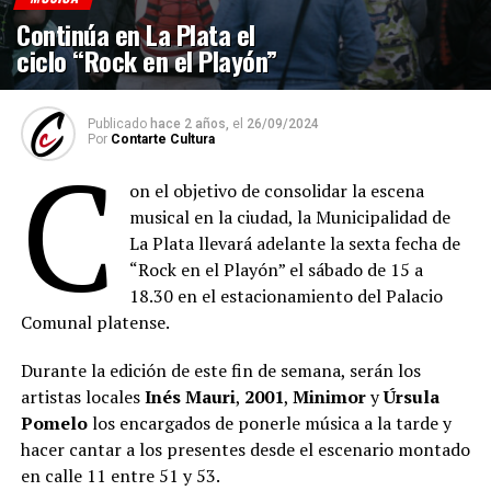
Continúa en La Plata el
ciclo “Rock en el Playón”
Publicado
hace 2 años,
el
26/09/2024
Por
Contarte Cultura
C
on el objetivo de consolidar la escena
musical en la ciudad, la Municipalidad de
La Plata llevará adelante la sexta fecha de
“Rock en el Playón” el sábado de 15 a
18.30 en el estacionamiento del Palacio
Comunal platense.
Durante la edición de este fin de semana, serán los
artistas locales
Inés Mauri
,
2001
,
Minimor
y
Úrsula
Pomelo
los encargados de ponerle música a la tarde y
hacer cantar a los presentes desde el escenario montado
en calle 11 entre 51 y 53.