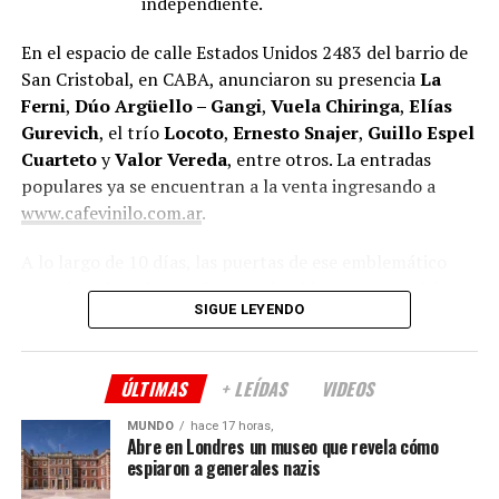
independiente.
En el espacio de calle Estados Unidos 2483 del barrio de
San Cristobal, en CABA, anunciaron su presencia
La
Ferni
,
Dúo Argüello – Gangi
,
Vuela Chiringa
,
Elías
Gurevich
, el trío
Locoto
,
Ernesto Snajer
,
Guillo Espel
Cuarteto
y
Valor Vereda
, entre otros. La entradas
populares ya se encuentran a la venta ingresando a
www.cafevinilo.com.ar
.
A lo largo de 10 días, las puertas de ese emblemático
espacio cultural porteño estarán abiertas para celebrar
SIGUE LEYENDO
un año más de vida, haciendo partícipe a la comunidad
que los viene acompañando.
ÚLTIMAS
+ LEÍDAS
VIDEOS
Tras haber cumplido cuatro años en la nueva sede
ubicada en el barrio de San Cristóbal, sus productores
MUNDO
hace 17 horas,
Teresa Rodríguez
y
Eduardo Misch
celebran la
Abre en Londres un museo que revela cómo
espiaron a generales nazis
segunda entrega del Festival.