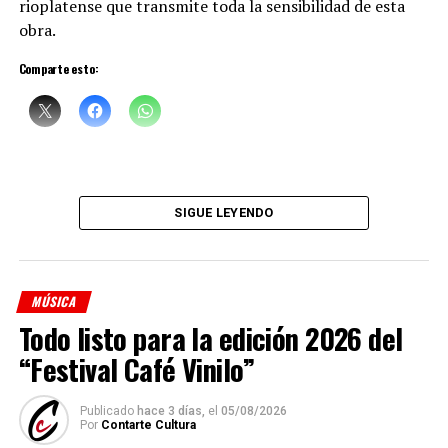
rioplatense que transmite toda la sensibilidad de esta
obra.
Comparte esto:
Sciammarella Tango
está compuesta por:
Denise Sciammarella
(investigación y voz)
SIGUE LEYENDO
Shino Ohnaga
(piano y arreglos)
Cindy Harcha
(bandoneón y arreglos)
MÚSICA
Geraldina Carnicina
(contrabajo)
Todo listo para la edición 2026 del
Mariana Atamas
(violín)
“Festival Café Vinilo”
(
Fuente: Medioshábiles Comunicación
)
Publicado
hace 3 días,
el
05/08/2026
Comparte esto:
Por
Contarte Cultura