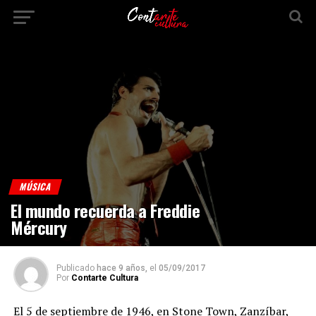
MÚSICA
El mundo recuerda a Freddie
Mércury
Publicado
hace 9 años,
el
05/09/2017
Por
Contarte Cultura
El 5 de septiembre de 1946, en Stone Town, Zanzíbar,