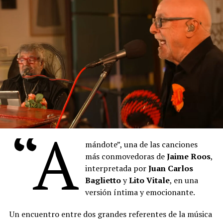
perdido, reúne en este álbum una selección de tangos,
milongas, melodías camperas, vidalitas y valses
compuestos por contemporáneos del maestro boquense
en su homenaje.
El repertorio culmina con la milonga-candombe “Bien
Argentinos”, que evoca la escena final de la vida del
maestro boquense.
“
Denise
describe los pigmentos cuyos nombres se
mezclan con las proas de los barcos del puerto, también
“A
está pintando, con la música, con la voz. Hay algo de la
pintura que empieza a teñir las palabras que
Denise
mándote”, una de las canciones
canta. Un cruce raro de oficios, maravilloso”, sostuvo el
más conmovedoras de
Jaime Roos
,
artista plástico
Daniel Santoro
.
interpretada por
Juan Carlos
Baglietto
y
Lito Vitale
, en una
versión íntima y emocionante.
Un encuentro entre dos grandes referentes de la música