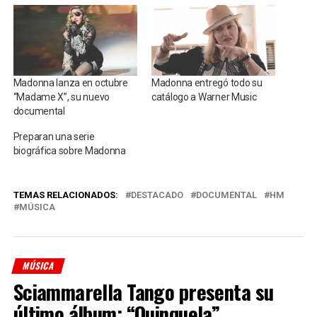
Madonna lanza en octubre
Madonna entregó todo su
“Madame X”, su nuevo
catálogo a Warner Music
documental
Preparan una serie
biográfica sobre Madonna
TEMAS RELACIONADOS:
DESTACADO
DOCUMENTAL
HM
MÚSICA
MÚSICA
Sciammarella Tango presenta su
último álbum: “Quinquela”