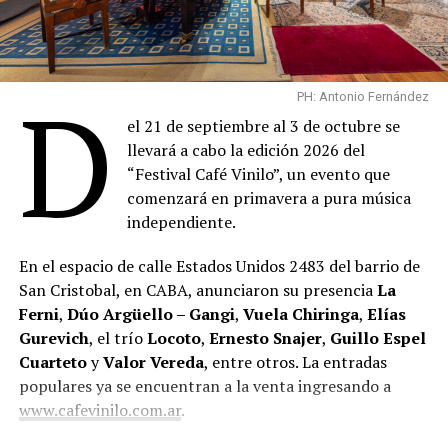
D
PH: Antonio Fernández
el 21 de septiembre al 3 de octubre se
llevará a cabo la edición 2026 del
“Festival Café Vinilo”, un evento que
comenzará en primavera a pura música
independiente.
En el espacio de calle Estados Unidos 2483 del barrio de
San Cristobal, en CABA, anunciaron su presencia
La
Ferni
,
Dúo Argüello – Gangi
,
Vuela Chiringa
,
Elías
Gurevich
, el trío
Locoto
,
Ernesto Snajer
,
Guillo Espel
Cuarteto
y
Valor Vereda
, entre otros. La entradas
populares ya se encuentran a la venta ingresando a
www.cafevinilo.com.ar
.