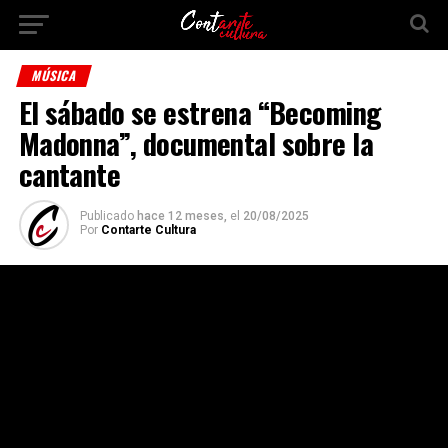
MÚSICA
El sábado se estrena “Becoming
Madonna”, documental sobre la
cantante
Publicado
hace 12 meses,
el
20/08/2025
Por
Contarte Cultura