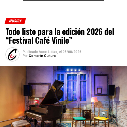
Shino Ohnaga
(piano y arreglos)
Cindy Harcha
(bandoneón y arreglos)
MÚSICA
Geraldina Carnicina
(contrabajo)
Todo listo para la edición 2026 del
Mariana Atamas
(violín)
“Festival Café Vinilo”
(
Fuente: Medioshábiles Comunicación
)
Publicado
hace 4 días,
el
05/08/2026
Comparte esto:
Por
Contarte Cultura