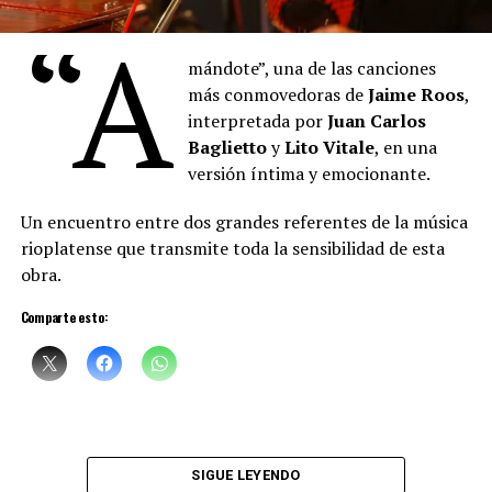
mezclan con las proas de los barcos del puerto, también
“A
está pintando, con la música, con la voz. Hay algo de la
pintura que empieza a teñir las palabras que
Denise
mándote”, una de las canciones
canta. Un cruce raro de oficios, maravilloso”, sostuvo el
más conmovedoras de
Jaime Roos
,
artista plástico
Daniel Santoro
.
interpretada por
Juan Carlos
Baglietto
y
Lito Vitale
, en una
versión íntima y emocionante.
Un encuentro entre dos grandes referentes de la música
rioplatense que transmite toda la sensibilidad de esta
obra.
Comparte esto:
Sciammarella Tango
está compuesta por:
Denise Sciammarella
(investigación y voz)
SIGUE LEYENDO