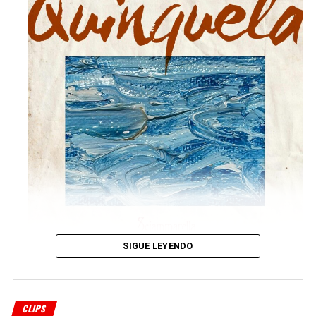
SIGUE LEYENDO
S
ciammarella Tango
presenta “Quinquela”,
su octavo trabajo discográfico con el sello
CLIPS