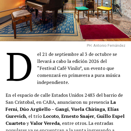
D
PH: Antonio Fernández
el 21 de septiembre al 3 de octubre se
llevará a cabo la edición 2026 del
“Festival Café Vinilo”, un evento que
comenzará en primavera a pura música
independiente.
En el espacio de calle Estados Unidos 2483 del barrio de
San Cristobal, en CABA, anunciaron su presencia
La
Ferni
,
Dúo Argüello – Gangi
,
Vuela Chiringa
,
Elías
Gurevich
, el trío
Locoto
,
Ernesto Snajer
,
Guillo Espel
Cuarteto
y
Valor Vereda
, entre otros. La entradas
populares ya se encuentran a la venta ingresando a