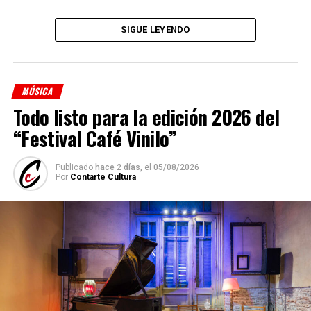
Denise Sciammarella
(investigación y voz)
SIGUE LEYENDO
Shino Ohnaga
(piano y arreglos)
Cindy Harcha
(bandoneón y arreglos)
MÚSICA
Geraldina Carnicina
(contrabajo)
Todo listo para la edición 2026 del
Mariana Atamas
(violín)
“Festival Café Vinilo”
(
Fuente: Medioshábiles Comunicación
)
Publicado
hace 2 días,
el
05/08/2026
Comparte esto:
Por
Contarte Cultura