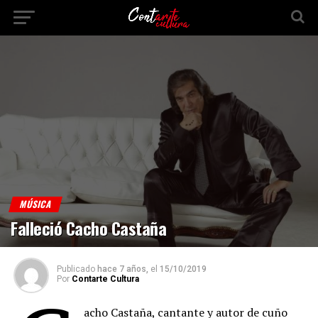
MÚSICA
Falleció Cacho Castaña
Publicado
hace 7 años,
el
15/10/2019
Por
Contarte Cultura
acho Castaña, cantante y autor de cuño