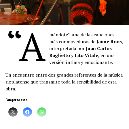
“
Denise
describe los pigmentos cuyos nombres se
mezclan con las proas de los barcos del puerto, también
“A
está pintando, con la música, con la voz. Hay algo de la
pintura que empieza a teñir las palabras que
Denise
mándote”, una de las canciones
canta. Un cruce raro de oficios, maravilloso”, sostuvo el
más conmovedoras de
Jaime Roos
,
artista plástico
Daniel Santoro
.
interpretada por
Juan Carlos
Baglietto
y
Lito Vitale
, en una
versión íntima y emocionante.
Un encuentro entre dos grandes referentes de la música
rioplatense que transmite toda la sensibilidad de esta
obra.
Comparte esto:
Sciammarella Tango
está compuesta por: