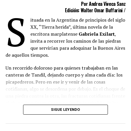
Por Andrea Viveca Sanz
S
Edición: Walter Omar Buffarini /
ituada en la Argentina de principios del siglo
XX, “Tierra herida”, última novela de la
escritora marplatense
Gabriela Exilart
,
invita a recorrer los caminos de las piedras
que servirían para adoquinar la Buenos Aires
de aquellos tiempos.
Un recorrido doloroso para quienes trabajaban en las
canteras de Tandil, dejando cuerpo y alma cada día: los
picapedreros. Pero en ese ir y venir de las cosas
cotidianas, algo se desordena por debajo. Es el choque de
una piedra contra la otra, las fracturas cotidianas frente
al abuso de quienes tienen poder. Es la rebelión de los
que tienen hambre y buscan justicia. A pesar de todo, en
SIGUE LEYENDO
las canteras nace una esperanza y entre el polvo y las
turbulencias también crece el amor.