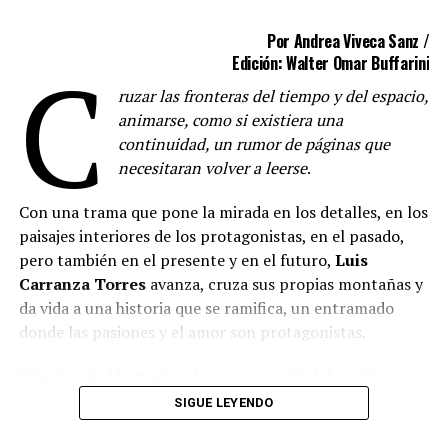
—
Para comenzar vamos a detenernos en la gran
Por Andrea Viveca Sanz /
protagonista de esta novela: la piedra. Esa piedra
C
Edición: Walter Omar Buffarini
que viaja desde las canteras de Tandil hacia Buenos
Aires para adoquinar sus calles. ¿Cómo llegaste al
ruzar las fronteras del tiempo y del espacio,
escenario de origen y a hilvanar ese recorrido que va
animarse, como si existiera una
desde su extracción como recurso hasta su
continuidad, un rumor de páginas que
transformación final?
necesitaran volver a leerse
.
—Llegué a la historia de los picapedreros de casualidad,
Con una trama que pone la mirada en los detalles, en los
cuando estaba investigando para mi novela anterior, “El
paisajes interiores de los protagonistas, en el pasado,
secreto de Azucena”. Me prestaron un libro sobre la
pero también en el presente y en el futuro,
Luis
historia de Tandil, donde podría encontrar material
Carranza Torres
avanza, cruza sus propias montañas y
para abordar la matanza de Tata Dios, pero en lugar de
da vida a una historia que se ramifica, un entramado
eso encontré el mundo de las canteras. Me pareció un
donde las pasiones y el amor son protagonistas.
escenario interesante, poco explorado, que me permitía
“Vientos de libertad” es la nueva novela del escritor
a su vez continuar con la vida de los mismos personajes
cordobés, quien con sus letras lleva al lector a épocas de
treinta años después, en un contexto totalmente
SIGUE LEYENDO
la gesta sanmartiniana, para adentrarse en algo más de
diferente. Seguir el recorrido de esa piedra desde el
lo que cuenta la historia.