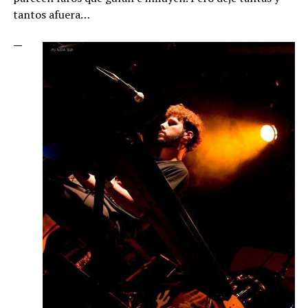
tantos afuera…
—