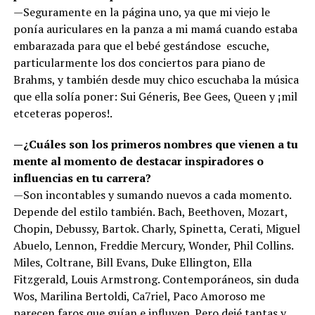
—Seguramente en la página uno, ya que mi viejo le
ponía auriculares en la panza a mi mamá cuando estaba
embarazada para que el bebé gestándose escuche,
particularmente los dos conciertos para piano de
Brahms, y también desde muy chico escuchaba la música
que ella solía poner: Sui Géneris, Bee Gees, Queen y ¡mil
etceteras poperos!.
—¿Cuáles son los primeros nombres que vienen a tu
mente al momento de destacar inspiradores o
influencias en tu carrera?
—Son incontables y sumando nuevos a cada momento.
Depende del estilo también. Bach, Beethoven, Mozart,
Chopin, Debussy, Bartok. Charly, Spinetta, Cerati, Miguel
Abuelo, Lennon, Freddie Mercury, Wonder, Phil Collins.
Miles, Coltrane, Bill Evans, Duke Ellington, Ella
Fitzgerald, Louis Armstrong. Contemporáneos, sin duda
Wos, Marilina Bertoldi, Ca7riel, Paco Amoroso me
parecen faros que guían e influyen. Pero dejé tantas y