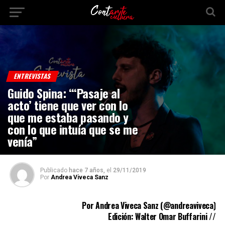
ENTREVISTAS
Guido Spina: “‘Pasaje al
acto’ tiene que ver con lo
que me estaba pasando y
con lo que intuía que se me
venía”
Publicado
hace 7 años,
el
29/11/2019
Por
Andrea Viveca Sanz
Por Andrea Viveca Sanz (
@andreaviveca
)
Edición: Walter Omar Buffarini //