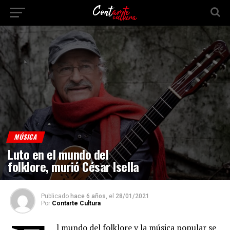
MÚSICA
Luto en el mundo del
folklore, murió César Isella
Publicado
hace 6 años,
el
28/01/2021
Por
Contarte Cultura
l mundo del folklore y la música popular se