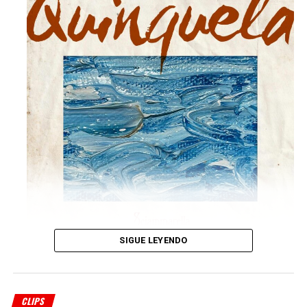
SIGUE LEYENDO
ciammarella Tango
presenta “Quinquela”,
su octavo trabajo discográfico con el sello
CLIPS