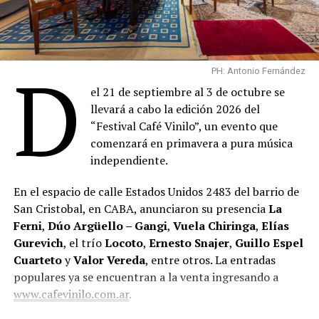
D
PH: Antonio Fernández
el 21 de septiembre al 3 de octubre se
llevará a cabo la edición 2026 del
“Festival Café Vinilo”, un evento que
comenzará en primavera a pura música
independiente.
En el espacio de calle Estados Unidos 2483 del barrio de
San Cristobal, en CABA, anunciaron su presencia
La
Ferni
,
Dúo Argüello – Gangi
,
Vuela Chiringa
,
Elías
Gurevich
, el trío
Locoto
,
Ernesto Snajer
,
Guillo Espel
Cuarteto
y
Valor Vereda
, entre otros. La entradas
populares ya se encuentran a la venta ingresando a
www.cafevinilo.com.ar
.