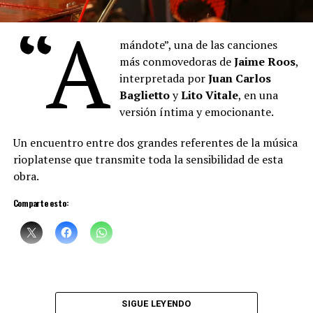
mezclan con las proas de los barcos del puerto, también
“A
está pintando, con la música, con la voz. Hay algo de la
pintura que empieza a teñir las palabras que
Denise
mándote”, una de las canciones
canta. Un cruce raro de oficios, maravilloso”, sostuvo el
más conmovedoras de
Jaime Roos
,
artista plástico
Daniel Santoro
.
interpretada por
Juan Carlos
Baglietto
y
Lito Vitale
, en una
versión íntima y emocionante.
Un encuentro entre dos grandes referentes de la música
rioplatense que transmite toda la sensibilidad de esta
obra.
Comparte esto:
Sciammarella Tango
está compuesta por:
Denise Sciammarella
(investigación y voz)
SIGUE LEYENDO