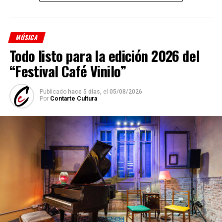
Shino Ohnaga
(piano y arreglos)
Cindy Harcha
(bandoneón y arreglos)
MÚSICA
Geraldina Carnicina
(contrabajo)
Todo listo para la edición 2026 del
Mariana Atamas
(violín)
“Festival Café Vinilo”
(
Fuente: Medioshábiles Comunicación
)
Publicado
hace 5 días,
el
05/08/2026
Comparte esto:
Por
Contarte Cultura