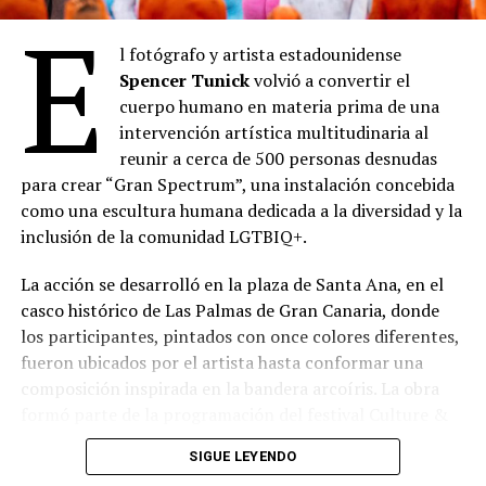
E
l fotógrafo y artista estadounidense
Spencer Tunick
volvió a convertir el
cuerpo humano en materia prima de una
intervención artística multitudinaria al
reunir a cerca de 500 personas desnudas
para crear “Gran Spectrum”, una instalación concebida
como una escultura humana dedicada a la diversidad y la
inclusión de la comunidad LGTBIQ+.
La acción se desarrolló en la plaza de Santa Ana, en el
casco histórico de Las Palmas de Gran Canaria, donde
los participantes, pintados con once colores diferentes,
fueron ubicados por el artista hasta conformar una
composición inspirada en la bandera arcoíris. La obra
formó parte de la programación del festival Culture &
Business Pride 2026.
SIGUE LEYENDO