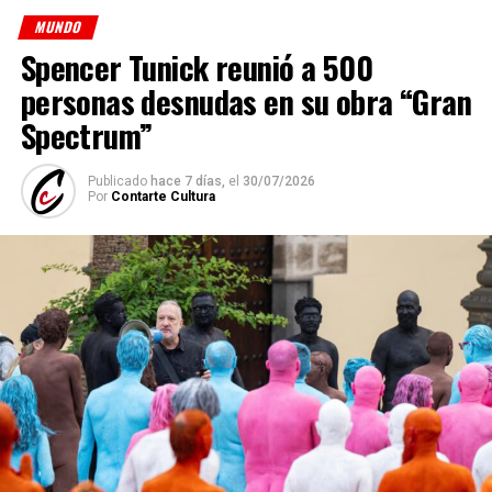
MUNDO
Spencer Tunick reunió a 500
personas desnudas en su obra “Gran
Spectrum”
Publicado
hace 7 días,
el
30/07/2026
Por
Contarte Cultura