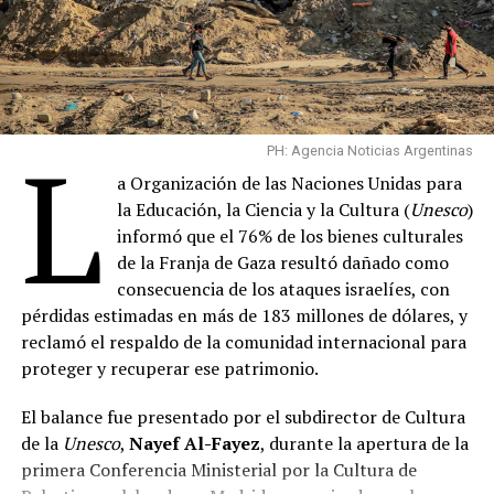
convirtiéndose en una de las melodías más reconocibles
de la historia.
Si bien el artista no tiene premios en su nombre, el
soundtrack de “La Pantera Rosa” ganó tres premios
L
Grammy, fue nominado al Oscar a la mejor banda sonora
PH: Agencia Noticias Argentinas
original y es parte de las partituras cinematográficas
a Organización de las Naciones Unidas para
más importantes de la historia, de acuerdo con el
la Educación, la Ciencia y la Cultura (
Unesco
)
Instituto Americano del Cine.
informó que el 76% de los bienes culturales
de la Franja de Gaza resultó dañado como
En una larga trayectoria musical de más de siete
consecuencia de los ataques israelíes, con
décadas,
Johnson
colaboró con grandes figuras del jazz,
pérdidas estimadas en más de 183 millones de dólares, y
como
Frank Sinatra
,
B.B. King
,
Johnny Otis
,
Barbra
reclamó el respaldo de la comunidad internacional para
Streisand
,
Marvin Gaye
y
Nat King Cole
, entre
proteger y recuperar ese patrimonio.
muchos otros.
El balance fue presentado por el subdirector de Cultura
Comparte esto:
de la
Unesco
,
Nayef Al-Fayez
, durante la apertura de la
primera Conferencia Ministerial por la Cultura de