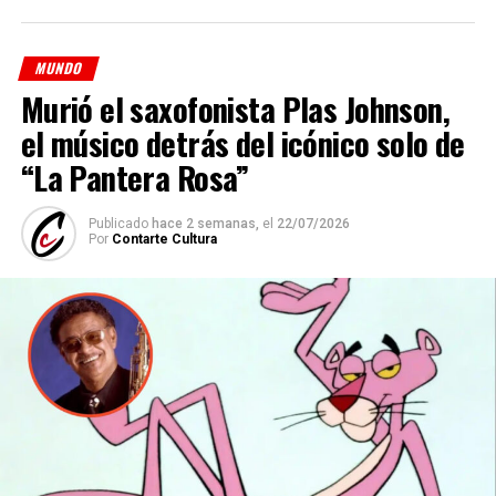
Desde las primeras horas de la mañana, los voluntarios
recibieron pintura corporal y siguieron las indicaciones
de
Tunick
, quien dirigió la intervención mediante un
MUNDO
megáfono desde un edificio cercano. Una vez
Murió el saxofonista Plas Johnson,
completada la formación inicial, el fotógrafo realizó
el músico detrás del icónico solo de
distintas tomas y modificó la disposición de los cuerpos
para obtener nuevas composiciones que integrarán la
“La Pantera Rosa”
obra definitiva.
Publicado
hace 2 semanas,
el
22/07/2026
Por
Contarte Cultura