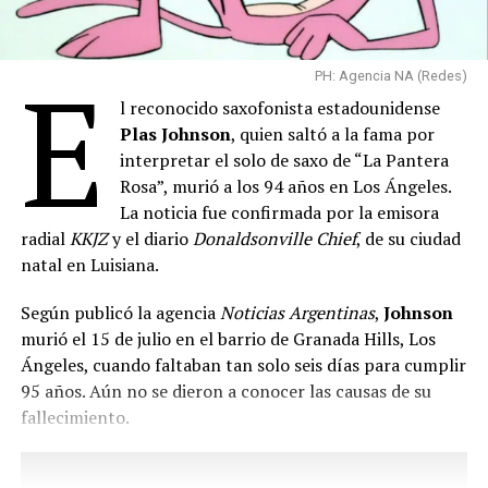
El artista explicó que “Gran Spectrum” busca
E
PH: Agencia NA (Redes)
representar “el gran espectro de la identidad LGTBIQ+”
l reconocido saxofonista estadounidense
y rendir homenaje a una comunidad que, según sostuvo,
Plas Johnson
, quien saltó a la fama por
“necesita todo el apoyo en el futuro”. También destacó
interpretar el solo de saxo de “La Pantera
que la aceptación del cuerpo desnudo como expresión
Rosa”, murió a los 94 años en Los Ángeles.
colectiva constituye “un paso adelante hacia el futuro” y
La noticia fue confirmada por la emisora
celebró el entusiasmo de los participantes durante la
radial
KKJZ
y el diario
Donaldsonville Chief
, de su ciudad
jornada.
natal en Luisiana.
La intervención transcurrió en un clima festivo y sin
Según publicó la agencia
Noticias Argentinas
,
Johnson
incidentes, aunque coincidió con la celebración religiosa
murió el 15 de julio en el barrio de Granada Hills, Los
dominical en la catedral de Santa Ana, lo que obligó a
Ángeles, cuando faltaban tan solo seis días para cumplir
coordinar el acceso de los fieles al templo mientras se
95 años. Aún no se dieron a conocer las causas de su
desarrollaba la producción artística. Tras finalizar las
fallecimiento.
fotografías en la plaza principal,
Tunick
continuó la
sesión en otros sectores del barrio histórico de Vegueta.