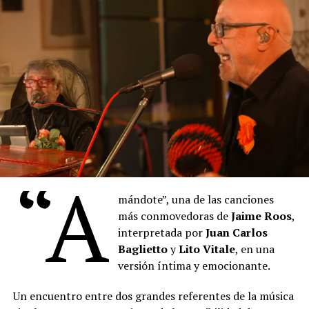
milongas, melodías camperas, vidalitas y valses
compuestos por contemporáneos del maestro boquense
en su homenaje.
El repertorio culmina con la milonga-candombe “Bien
Argentinos”, que evoca la escena final de la vida del
maestro boquense.
“
Denise
describe los pigmentos cuyos nombres se
mezclan con las proas de los barcos del puerto, también
“A
está pintando, con la música, con la voz. Hay algo de la
pintura que empieza a teñir las palabras que
Denise
mándote”, una de las canciones
canta. Un cruce raro de oficios, maravilloso”, sostuvo el
más conmovedoras de
Jaime Roos
,
artista plástico
Daniel Santoro
.
interpretada por
Juan Carlos
Baglietto
y
Lito Vitale
, en una
versión íntima y emocionante.
Un encuentro entre dos grandes referentes de la música