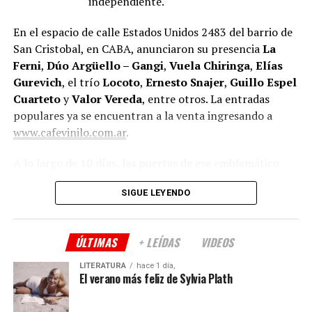
independiente.
En el espacio de calle Estados Unidos 2483 del barrio de
San Cristobal, en CABA, anunciaron su presencia
La
Ferni
,
Dúo Argüello – Gangi
,
Vuela Chiringa
,
Elías
Gurevich
, el trío
Locoto
,
Ernesto Snajer
,
Guillo Espel
Cuarteto
y
Valor Vereda
, entre otros. La entradas
populares ya se encuentran a la venta ingresando a
www.cafevinilo.com.ar
.
A lo largo de 10 días, las puertas de ese emblemático
espacio cultural porteño estarán abiertas para celebrar
SIGUE LEYENDO
un año más de vida, haciendo partícipe a la comunidad
que los viene acompañando.
ÚLTIMAS
+ LEÍDAS
VIDEOS
Tras haber cumplido cuatro años en la nueva sede
ubicada en el barrio de San Cristóbal, sus productores
LITERATURA
hace 1 día,
Teresa Rodríguez
y
Eduardo Misch
celebran la
El verano más feliz de Sylvia Plath
segunda entrega del Festival.