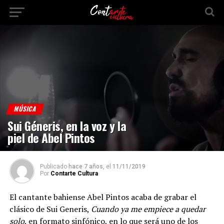
MÚSICA
Sui Géneris, en la voz y la
piel de Abel Pintos
Publicado
hace 7 años,
el
11/11/2019
Por
Contarte Cultura
El cantante bahiense Abel Pintos acaba de grabar el
clásico de Sui Generis,
Cuando ya me empiece a quedar
solo
, en formato sinfónico, en lo que será uno de los