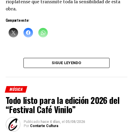
rioplatense que transmite toda la sensibilidad de esta
obra.
Comparte esto:
Sciammarella Tango
está compuesta por:
Denise Sciammarella
(investigación y voz)
SIGUE LEYENDO
Shino Ohnaga
(piano y arreglos)
Cindy Harcha
(bandoneón y arreglos)
MÚSICA
Geraldina Carnicina
(contrabajo)
Todo listo para la edición 2026 del
Mariana Atamas
(violín)
“Festival Café Vinilo”
(
Fuente: Medioshábiles Comunicación
)
Publicado
hace 4 días,
el
05/08/2026
Comparte esto:
Por
Contarte Cultura