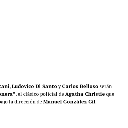
tani
,
Ludovico Di Santo
y
Carlos Belloso
serán
onera”
, el clásico policial de
Agatha Christie
que
bajo la dirección de
Manuel González Gil
.