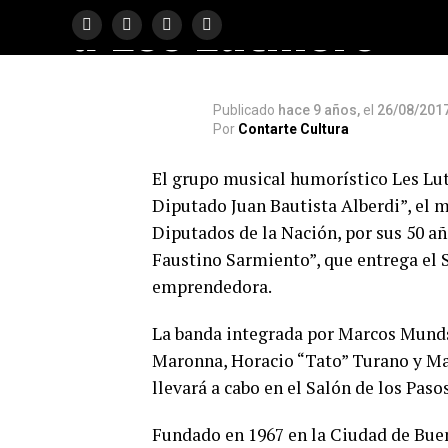
a Les Luthiers
Publicado
hace 9 años,
el
26/08/201
Por
Contarte Cultura
El grupo musical humorístico Les Lut
Diputado Juan Bautista Alberdi”, el
Diputados de la Nación, por sus 50 a
Faustino Sarmiento”, que entrega el 
emprendedora.
La banda integrada por Marcos Munds
Maronna, Horacio “Tato” Turano y Ma
llevará a cabo en el Salón de los Paso
Fundado en 1967 en la Ciudad de Buen