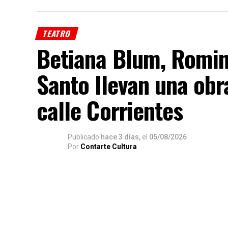
TEATRO
Betiana Blum, Romin
Santo llevan una obr
calle Corrientes
Publicado
hace 3 días,
el
05/08/2026
Por
Contarte Cultura