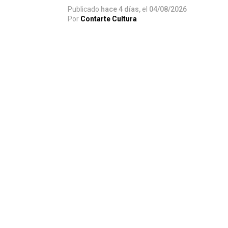
Publicado
hace 4 días,
el
04/08/2026
Por
Contarte Cultura
El espectáculo completa su elenco con
And
Malena Solda
, quienes darán vida a los 
desde hace décadas se mantiene como una 
La nueva versión se presentará desde el 3 
miércoles a domingo, y propondrá una rele
del propio
González Gil
, quien buscará ac