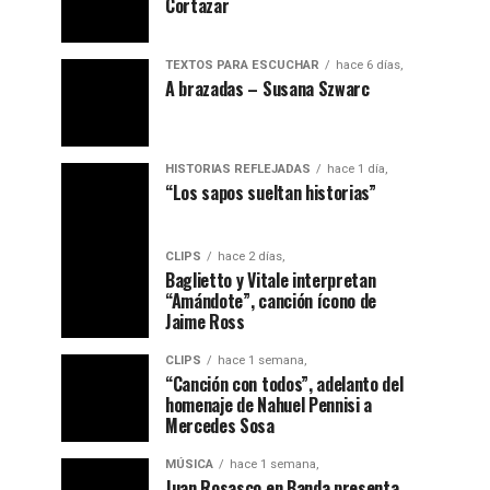
Cortazar
TEXTOS PARA ESCUCHAR
hace 6 días,
A brazadas – Susana Szwarc
HISTORIAS REFLEJADAS
hace 1 día,
“ Los sapos sueltan historias”
CLIPS
hace 2 días,
Baglietto y Vitale interpretan
“Amándote”, canción ícono de
Jaime Ross
CLIPS
hace 1 semana,
“Canción con todos”, adelanto del
homenaje de Nahuel Pennisi a
Mercedes Sosa
MÚSICA
hace 1 semana,
Juan Rosasco en Banda presenta