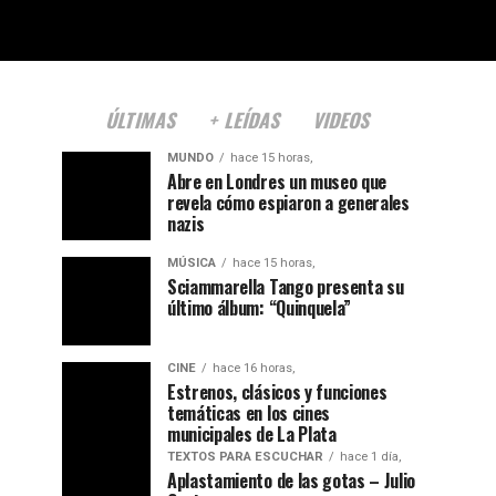
ÚLTIMAS
+ LEÍDAS
VIDEOS
MUNDO
hace 15 horas,
Abre en Londres un museo que
revela cómo espiaron a generales
nazis
MÚSICA
hace 15 horas,
Sciammarella Tango presenta su
último álbum: “Quinquela”
CINE
hace 16 horas,
Estrenos, clásicos y funciones
temáticas en los cines
municipales de La Plata
TEXTOS PARA ESCUCHAR
hace 1 día,
Aplastamiento de las gotas – Julio