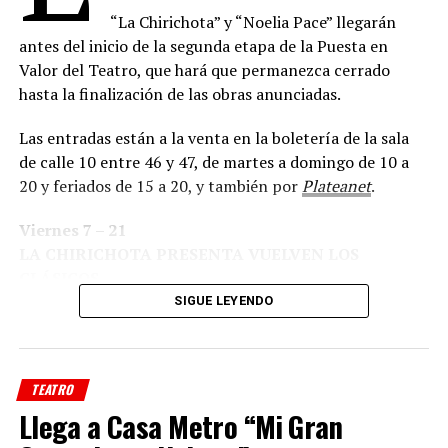
teatro y uno de los títulos más emblemáticos de
Agatha
“La Chirichota” y “Noelia Pace” llegarán
Christie
. Su fama trascendió generaciones gracias a una
antes del inicio de la segunda etapa de la Puesta en
trama que combina intriga, falsas pistas y un
Valor del Teatro, que hará que permanezca cerrado
desenlace que el público mantiene en secreto desde
hasta la finalización de las obras anunciadas.
hace más de siete décadas.
Las entradas están a la venta en la boletería de la sala
La historia transcurre en el hostal Monkswell, aislado
de calle 10 entre 46 y 47, de martes a domingo de 10 a
por una intensa nevada, donde un grupo de
20 y feriados de 15 a 20, y también por
Plateanet
.
desconocidos queda atrapado mientras un joven
sargento de policía advierte que uno de los huéspedes
Viernes 7 – 21
podría estar vinculado con un asesinato ocurrido
LA CHIRICHOTA PRESENTA VUELVEN LOS
en Londres. A partir de ese momento, la desconfianza se
CLÁSICOS
instala entre los presentes y cada personaje comienza a
Humorístico /Apta + 14 años
SIGUE LEYENDO
revelar aspectos ocultos de su pasado, mientras el
peligro acecha dentro de la casa.
La puesta contará además con música original
TEATRO
de
Martín Bianchedi
y una escenografía que recreará el
Llega a Casa Metro “Mi Gran
clima opresivo del hostal, escenario central de una