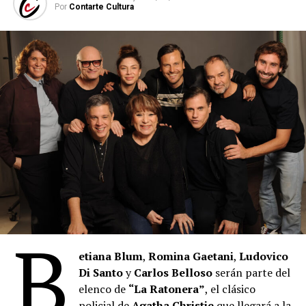
Por
Contarte Cultura
B
etiana Blum
,
Romina Gaetani
,
Ludovico
Di Santo
y
Carlos Belloso
serán parte del
elenco de
“La Ratonera”
, el clásico
policial de
Agatha Christie
que llegará a la