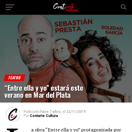
TEATRO
“Entre ella y yo” estará este
verano en Mar del Plata
Publicado
hace 7 años,
el
22/11/2019
Por
Contarte Cultura
a obra “Entre ella y yo” protagonizada por