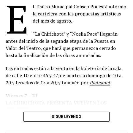
E
pieza en un fenómeno del teatro internacional.
l Teatro Municipal Coliseo Podestá informó
Estrenada en Londres en 1952, “La Ratonera” es la obra
la cartelera con las propuestas artísticas
de mayor permanencia ininterrumpida en la historia del
del mes de agosto.
teatro y uno de los títulos más emblemáticos de
Agatha
“La Chirichota” y “Noelia Pace” llegarán
Christie
. Su fama trascendió generaciones gracias a una
antes del inicio de la segunda etapa de la Puesta en
trama que combina intriga, falsas pistas y un
Valor del Teatro, que hará que permanezca cerrado
desenlace que el público mantiene en secreto desde
hasta la finalización de las obras anunciadas.
hace más de siete décadas.
Las entradas están a la venta en la boletería de la sala
La historia transcurre en el hostal Monkswell, aislado
de calle 10 entre 46 y 47, de martes a domingo de 10 a
por una intensa nevada, donde un grupo de
20 y feriados de 15 a 20, y también por
Plateanet
.
desconocidos queda atrapado mientras un joven
sargento de policía advierte que uno de los huéspedes
Viernes 7 – 21
podría estar vinculado con un asesinato ocurrido
LA CHIRICHOTA PRESENTA VUELVEN LOS
en Londres. A partir de ese momento, la desconfianza se
CLÁSICOS
instala entre los presentes y cada personaje comienza a
Humorístico /Apta + 14 años
SIGUE LEYENDO
revelar aspectos ocultos de su pasado, mientras el
peligro acecha dentro de la casa.