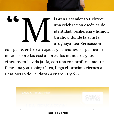
“M
i Gran Casamiento Hebreo”,
una celebración escénica de
Vuelven Los Clásicos es un espectáculo de humor y
identidad, resiliencia y humor.
música en el que los integrantes de La Chirichota
Un show donde la artista
encarnan a grandes compositores del pasado – como
uruguaya
Lea Bensasson
Mozart, Beethoven, Bach o Vivaldi – que regresan al
comparte, entre carcajadas y canciones, su particular
mundo actual y se enfrentan, con sorpresa, sarcasmo y
mirada sobre las costumbres, los mandatos y los
algo de resignación, a los géneros musicales que
vínculos en la vida judía, con una voz profundamente
dominan hoy las listas de éxitos.
femenina y autobiográfica, llega el próximo viernes a
El reguetón, el trap o el pop comercial son examinados
Casa Metro de La Plata (4 entre 51 y 53).
bajo la lupa de estas figuras históricas que, con su
particular visión del mundo, comentan y parodian los
sonidos, costumbres y discursos de la sociedad
contemporánea.
La obra utiliza la figura del compositor clásico como
punto de partida para abordar temas como la
banalización de la cultura musical, el impacto de las
SIGUE LEYENDO