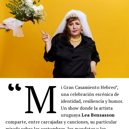
“M
i Gran Casamiento Hebreo”,
una celebración escénica de
Vuelven Los Clásicos es un espectáculo de humor y
identidad, resiliencia y humor.
música en el que los integrantes de La Chirichota
Un show donde la artista
encarnan a grandes compositores del pasado – como
uruguaya
Lea Bensasson
Mozart, Beethoven, Bach o Vivaldi – que regresan al
comparte, entre carcajadas y canciones, su particular
mundo actual y se enfrentan, con sorpresa, sarcasmo y
mirada sobre las costumbres, los mandatos y los