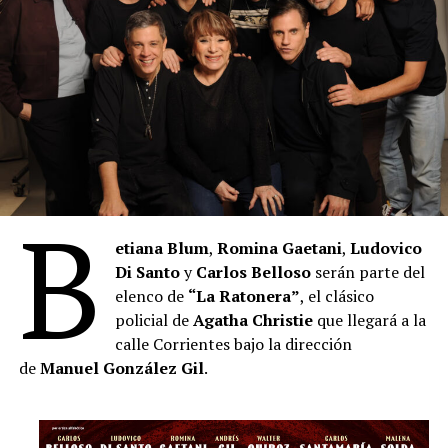
B
etiana Blum
,
Romina Gaetani
,
Ludovico
Di Santo
y
Carlos Belloso
serán parte del
elenco de
“La Ratonera”
, el clásico
policial de
Agatha Christie
que llegará a la
calle Corrientes bajo la dirección
de
Manuel González Gil
.