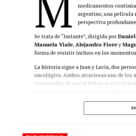
M
medicamentos continúa o
argentino, una película
perspectiva profundame
Se trata de “Instante”, dirigida por
Daniel
Manuela Viale
,
Alejandro Fiore
y
Magu
forma de resistir incluso en los momentos 
La historia sigue a Juan y Lucía, dos pers
oncológico. Ambos atraviesan uno de los
convencidos de que el futuro se volvió inc
desmoronarse, descubren que todavía exist
encontrar motivos para seguir adelante.
SI
En paralelo, la película acompaña la histo
emocionalmente a quienes la rodean mientr
hombre marcado por el paso del tiempo qu