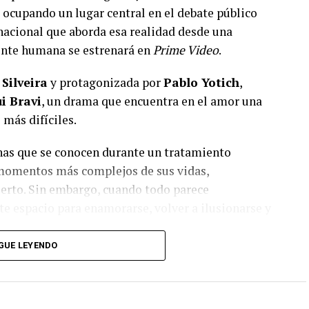
cupando un lugar central en el debate público
 nacional que aborda esa realidad desde una
nte humana se estrenará en
Prime Video
.
 Silveira
y protagonizada por
Pablo Yotich
,
i Bravi
, un drama que encuentra en el amor una
más difíciles.
onas que se conocen durante un tratamiento
 momentos más complejos de sus vidas,
ierto. Sin embargo, cuando todo parece
e espacio para enamorarse, volver a ilusionarse y
GUE LEYENDO
ria de Cecilia, una terapeuta que intenta sostener
as enfrenta sus propios conflictos, y Ferraro, un
e también deberá enfrentarse a decisiones que