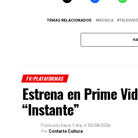
TEMAS RELACIONADOS:
MÚSICA
TELEVISI
HA
TV/PLATAFORMAS
Estrena en Prime Vid
“Instante”
Publicado
hace 1 día,
el
05/08/2026
Por
Contarte Cultura