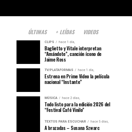
ÚLTIMAS
+ LEÍDAS
VIDEOS
CLIPS
hace 1 día,
Baglietto y Vitale interpretan
“Amándote”, canción ícono de
Jaime Ross
TV/PLATAFORMAS
hace 1 día,
Estrena en Prime Video la película
nacional “Instante”
MÚSICA
hace 2 días,
Todo listo para la edición 2026 del
“Festival Café Vinilo”
TEXTOS PARA ESCUCHAR
hace 5 días,
A brazadas – Susana Szwarc