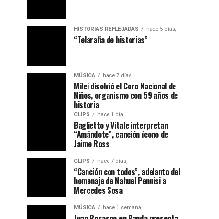
HISTORIAS REFLEJADAS
hace 5 días,
“Telaraña de historias”
MÚSICA
hace 7 días,
Milei disolvió el Coro Nacional de
Niños, organismo con 59 años de
historia
CLIPS
hace 1 día,
Baglietto y Vitale interpretan
“Amándote”, canción ícono de
Jaime Ross
CLIPS
hace 7 días,
“Canción con todos”, adelanto del
homenaje de Nahuel Pennisi a
Mercedes Sosa
MÚSICA
hace 1 semana,
Juan Rosasco en Banda presenta