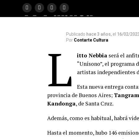
TV Pública
Publicado
hace 3 años,
el
16/02/202
Por
Contarte Cultura
L
itto Nebbia
será el anfit
“Unísono”, el programa de
artistas independientes d
Esta nueva entrega conta
provincia de Buenos Aires;
Tangra
Kandonga
, de Santa Cruz.
Además, como es habitual, habrá vide
Hasta el momento, hubo 146 emisione