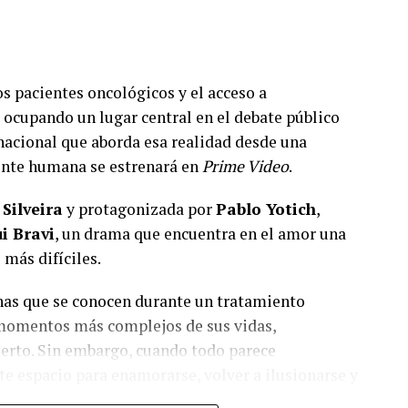
los pacientes oncológicos y el acceso a
cupando un lugar central en el debate público
 nacional que aborda esa realidad desde una
nte humana se estrenará en
Prime Video
.
 Silveira
y protagonizada por
Pablo Yotich
,
i Bravi
, un drama que encuentra en el amor una
más difíciles.
onas que se conocen durante un tratamiento
 momentos más complejos de sus vidas,
ierto. Sin embargo, cuando todo parece
e espacio para enamorarse, volver a ilusionarse y