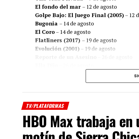
El fondo del mar
– 12 de agosto
Golpe Bajo: El Juego Final (2005)
– 12 
Bugonia
– 14 de agosto
El Coro
– 14 de agosto
Flatliners (2017)
– 19 de agosto
Evolución (2001)
– 19 de agosto
Reporte de un Asesino
– 26 de agosto
Ella Dijo
– 26 de agosto
Corre, Lola, Corre
– 26 de agosto
SI
El Tipo Perfecto
– 26 de agosto
Ricki and the Flash: Entre la Fama y 
Series
TV/PLATAFORMAS
HBO Max trabaja en 
El Huésped Oculto
– 7 de agosto
Producida por
3 C Films
,
Che Contenidos
,
A
motín de Sierra Chic
Linternas
– 16 de agosto
encontrará disponible en
Prime Video
.