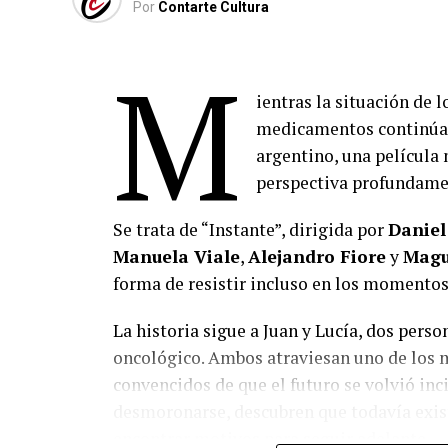
Por
Contarte Cultura
M
ientras la situación de 
medicamentos continúa o
argentino, una película
perspectiva profundame
Se trata de “Instante”, dirigida por
Daniel
Manuela Viale
,
Alejandro Fiore
y
Magu
forma de resistir incluso en los momentos 
La historia sigue a Juan y Lucía, dos pers
oncológico. Ambos atraviesan uno de los
convencidos de que el futuro se volvió inc
desmoronarse, descubren que todavía exist
encontrar motivos para seguir adelante.