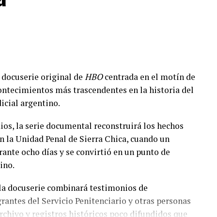
 de agosto
 Álvaro Galarza Lima
uela Viale, Pablo Yotich
docuserie original de
HBO
centrada en el motín de
Cine, Che Contenidos
contecimientos más trascendentes en la historia del
tich, Magui Bravi, Alejandro Fiore
icial argentino.
y Drozdek, Selene Moscardi, Mosquito Sancineto, Nazareno
Monstruo
– 7 de agosto
arly Issa, Agustín Salas
os, la serie documental reconstruirá los hechos
o con los Seattle Seahawks, Temporada 21
– 8 de
 la Unidad Penal de Sierra Chica, cuando un
rante ocho días y se convirtió en un punto de
Habla
– 11 de agosto
ino.
 la docuserie combinará testimonios de
– 21 de agosto
grantes del Servicio Penitenciario y otras personas
o
archivo y registros históricos poco difundidos que