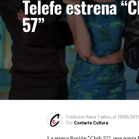
Telefe estrena “C
57”
Publicado
hace 7 años,
el
10/05/201
Por
Contarte Cultura
La nueva ficción “Club 57”, que narr