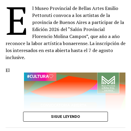
E
Artistas Plásticos, de la Asociación Estímulo de Bellas
l Museo Provincial de Bellas Artes Emilio
Artes y de asociaciones de artistas visuales de Noruega y
Pettoruti convoca a los artistas de la
Barcelona.
provincia de Buenos Aires a participar de la
Desde la década de 1980 participa en salones
Edición 2026 del “Salón Provincial
municipales, provinciales, nacionales e internacionales,
Florencio Molina Campos”, que año a año
y ha realizado exposiciones individuales y colectivas en
reconoce la labor artística bonaerense. La inscripción de
la Argentina, Panamá, España, Francia, Noruega y
los interesados en esta abierta hasta el 7 de agosto
Japón, entre otros países.
inclusive.
Fue seleccionada en las Bienales Internacionales de
El
Dibujo de Pilsen, República Checa, auspiciadas por la
Asociación Internacional de Arte de Europa. Sus obras
forman parte de museos, instituciones educativas y
colecciones públicas y privadas de la Argentina, América
Latina, Europa y Asia.
SIGUE LEYENDO
Además de su producción artística, ha desarrollado
proyectos curatoriales y multidisciplinarios, y fue