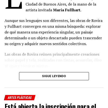
Ciudad de Buenos Aires, de la mano de la
artista invitada
María Fullhart.
El evento es organizado por la Municipalidad de La Plata
junto a la Universidad del Este y cuenta con la
Aunque sus lenguajes son diferentes, las obras de Rovira
colaboración de la Fundación Fortabat y la Universidad
y Fullhart convergen en una misma búsqueda: explorar
Católica de La Plata.
de qué manera una experiencia singular, un paisaje
determinado o un objeto descartado pueden trascender
(
Fuente: Prensa Municipalidad de La Plata
)
su origen y adquirir nuevos sentidos colectivos.
Comparte esto:
Las obras de Rovira reúnen principalmente creaciones
sobre papel y tela, realizadas con tintas, acuarelas, óleo
al agua y técnicas mixtas.
Entre las piezas que integran la muestra se
SIGUE LEYENDO
destaca
Monte vivo
, un óleo al agua de gran formato
realizado en 2020, junto con acuarelas y dibujos en tinta
como
Mis montañas
,
Añoso
y
Cielo cóncavo
.
ARTES PLÁSTICAS
Está abierta la inscripción para el
La propuesta de Fullhart, por su parte, fue construida a