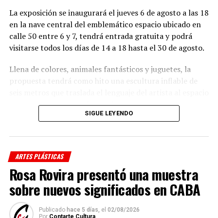
La exposición se inaugurará el jueves 6 de agosto a las 18
en la nave central del emblemático espacio ubicado en
calle 50 entre 6 y 7, tendrá entrada gratuita y podrá
visitarse todos los días de 14 a 18 hasta el 30 de agosto.
Llena de colores, animales fantásticos y juguetes, la
propuesta tendrá como hito una escultura inflable de
seis metros que traslada el lenguaje del artista al espacio
y propone una nueva forma de encontrarse con su
SIGUE LEYENDO
trabajo.
Además, reunirá obras especialmente seleccionadas que
dialogan con la escala y la arquitectura del edificio y
ARTES PLÁSTICAS
contará con un recorrido organizado en núcleos
Rosa Rovira presentó una muestra
temáticos que invitarán al público a descubrir distintas
etapas de la producción de
Compagnucci
.
sobre nuevos significados en CABA
La muestra será además el marco de la inauguración de
Publicado
hace 5 días,
el
02/08/2026
los nuevos paneles y del sistema de iluminación
Por
Contarte Cultura