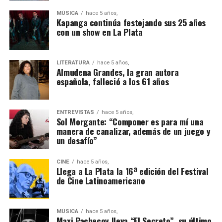
MÚSICA
hace 5 años,
Kapanga continúa festejando sus 25 años
con un show en La Plata
LITERATURA
hace 5 años,
Almudena Grandes, la gran autora
española, falleció a los 61 años
ENTREVISTAS
hace 5 años,
Sol Morgante: “Componer es para mí una
manera de canalizar, además de un juego y
un desafío”
CINE
hace 5 años,
Llega a La Plata la 16ª edición del Festival
de Cine Latinoamericano
MÚSICA
hace 5 años,
Maxi Pachecoy lleva “El Secreto”, su último