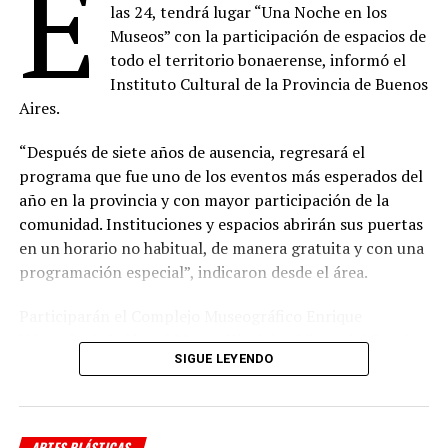
E
las 24, tendrá lugar “Una Noche en los
Museos” con la participación de espacios de
todo el territorio bonaerense, informó el
Instituto Cultural de la Provincia de Buenos
Aires.
“Después de siete años de ausencia, regresará el
programa que fue uno de los eventos más esperados del
año en la provincia y con mayor participación de la
comunidad. Instituciones y espacios abrirán sus puertas
en un horario no habitual, de manera gratuita y con una
programación especial”, indicaron desde el área.
Participarán el Complejo Museográfico Enrique
Udaondo de Luján; el Museo Histórico Libres del Sur de
SIGUE LEYENDO
Dolores; el Museo Emilio Pettoruti, el Archivo Histórico
Ricardo Levene y el Centro Provincial de las Artes
Teatro Argentino de La Plata; el Museo y Biblioteca
Provincial Juan Domingo Perón de Lobos; el Museo
ARTES PLÁSTICAS