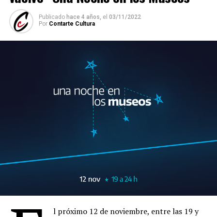
Publicado
hace 4 años,
el
03/11/2022
Por
Contarte Cultura
l próximo 12 de noviembre, entre las 19 y