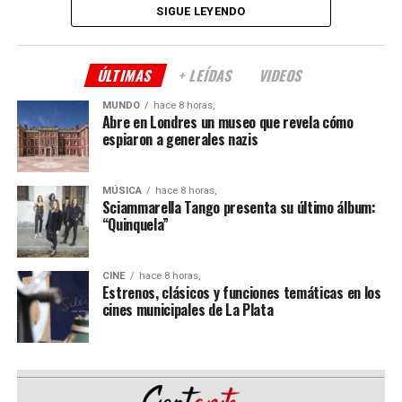
SIGUE LEYENDO
que se divierte y emociona; disfruta de músicos en vivo
que generan un contrapunto narrativo y escénico que
evidencia la madurez de un artista multifacético sin
ÚLTIMAS
+ LEÍDAS
VIDEOS
límites. “Serendipia” atraviesa la vida de
Agustín “Soy
Rada” Aristarán
y la de cada uno de los espectadores.
MUNDO
hace 8 horas,
Abre en Londres un museo que revela cómo
espiaron a generales nazis
Acompañan a
“Rada”
en escena
Charly Palermo
(bajo
y coros),
Juanjo Gaspari
(guitarra y coros) y
Pablo
Vignati
(batería).
MÚSICA
hace 8 horas,
Sciammarella Tango presenta su último álbum:
Comparte esto:
“Quinquela”
CINE
hace 8 horas,
Estrenos, clásicos y funciones temáticas en los
cines municipales de La Plata