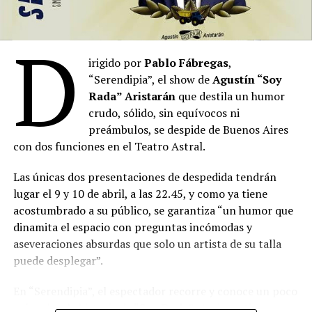
Comparte esto:
D
irigido por
Pablo Fábregas
,
“Serendipia”, el show de
Agustín “Soy
Rada” Aristarán
que destila un humor
crudo, sólido, sin equívocos ni
preámbulos, se despide de Buenos Aires
con dos funciones en el Teatro Astral.
Las únicas dos presentaciones de despedida tendrán
lugar el 9 y 10 de abril, a las 22.45, y como ya tiene
acostumbrado a su público, se garantiza “un humor que
dinamita el espacio con preguntas incómodas y
aseveraciones absurdas que solo un artista de su talla
puede desplegar”.
En “Serendipia”, el espectador recorre y conoce un poco
más sobre la historia de “
Soy Rada
” al mismo tiempo