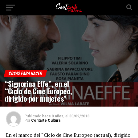
COSAS PARA HACER
“Signorina Effe”, en el
“Ciclo de Cine Europeo,
dirigido por mujeres”
Publicado
hace 8 años,
el
30/09/2018
Por
Contarte Cultura
En el marco del “Ciclo de Cine Europeo (actual), dirigido