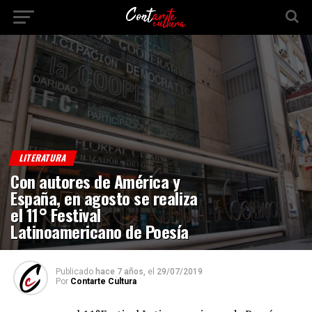
LITERATURA
Con autores de América y
España, en agosto se realiza
el 11° Festival
Latinoamericano de Poesía
Publicado
hace 7 años,
el
29/07/2019
Por
Contarte Cultura