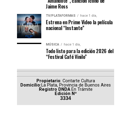
“Amándote”, canción ícono de
Jaime Ross
TV/PLATAFORMAS
hace 1 día,
Estrena en Prime Video la película
nacional “Instante”
MÚSICA
hace 1 día,
Todo listo para la edición 2026 del
“Festival Café Vinilo”
Propietario
: Contarte Cultura
Domicilio:
La Plata, Provincia de Buenos Aires
Registro DNDA
En Trámite
Edición Nº
3334