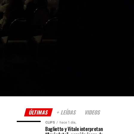
ÚLTIMAS
+ LEÍDAS
VIDEOS
CLIPS
hace 1 día,
Baglietto y Vitale interpretan