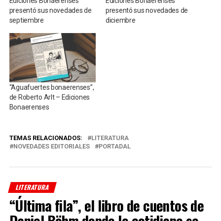
Ediciones Bonaerenses
Ediciones Bonaerenses
presentó sus novedades de
presentó sus novedades de
septiembre
diciembre
“Aguafuertes bonaerenses”,
de Roberto Arlt – Ediciones
Bonaerenses
TEMAS RELACIONADOS:
LITERATURA
NOVEDADES EDITORIALES
PORTADAL
LITERATURA
“Última fila”, el libro de cuentos de
Daniel Böhm donde lo cotidiano se