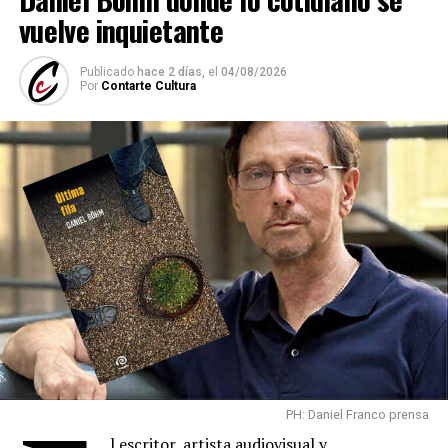
vuelve inquietante
Publicado
hace 2 días,
el
04/08/2026
Por
Contarte Cultura
PH: Daniel Franco prensa
l escritor, artista audiovisual y