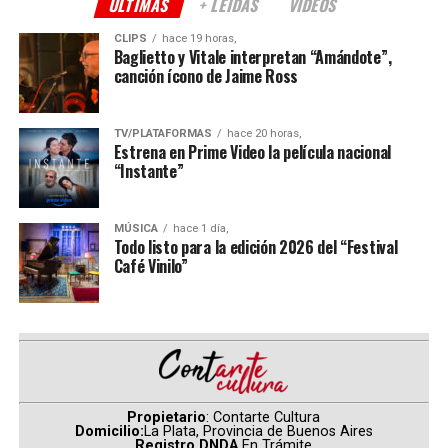
momento exacto, en la
ÚLTIMAS
+ LEÍDAS
VIDEOS
sabiduría del tiempo que
CLIPS
hace 19 horas,
Baglietto y Vitale interpretan “Amándote”,
siempre repara. De repente
canción ícono de Jaime Ross
lo malo se convierte en
historia de amor entre cicatrices y secretos, donde las
personas más rotas pueden iluminar la vida del otro.
bueno y aquello que se
TV/PLATAFORMAS
hace 20 horas,
Romance contemporáneo que convierte heridas en luz.
Estrena en Prime Video la película nacional
encuentra perdido, es de
“Instante”
Perfecto deseo
– Ana S. Coarasa
pronto un encuentro
sublime.
MÚSICA
hace 1 día,
Todo listo para la edición 2026 del “Festival
Café Vinilo”
Huecos de dolor
transformados en caricias,
guerras sin sentido que
resignifican a muchos,
hambre que es cosecha,
Propietario
: Contarte Cultura
Domicilio:
La Plata, Provincia de Buenos Aires
Registro DNDA
En Trámite