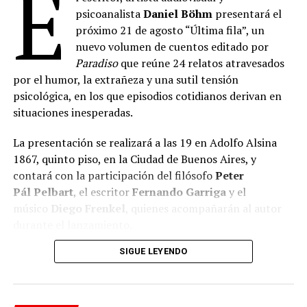
E
psicoanalista
Daniel Böhm
presentará el
próximo 21 de agosto “Última fila”, un
nuevo volumen de cuentos editado por
Paradiso
que reúne 24 relatos atravesados
por el humor, la extrañeza y una sutil tensión
psicológica, en los que episodios cotidianos derivan en
situaciones inesperadas.
La presentación se realizará a las 19 en Adolfo Alsina
1867, quinto piso, en la Ciudad de Buenos Aires, y
contará con la participación del filósofo
Peter
Pál
Pelbart
, el escritor
Fernando Garriga
y el
músico
Diego Frenkel
, quienes acompañarán al autor
durante el lanzamiento.
SIGUE LEYENDO
A lo largo
de sus