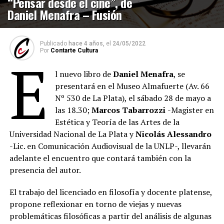
“Pensar desde el cine”, de
Daniel Menafra – Fusión
Publicado
hace 4 años,
el
24/05/2022
Por
Contarte Cultura
E
l nuevo libro de
Daniel Menafra
, se
presentará en el Museo Almafuerte (Av. 66
Nº 530 de La Plata), el sábado 28 de mayo a
las 18.30;
Marcos Tabarrozzi
-Magister en
Estética y Teoría de las Artes de la
Universidad Nacional de La Plata y
Nicolás Alessandro
-Lic. en Comunicación Audiovisual de la UNLP-, llevarán
adelante el encuentro que contará también con la
presencia del autor.
El trabajo del licenciado en filosofía y docente platense,
propone reflexionar en torno de viejas y nuevas
problemáticas filosóficas a partir del análisis de algunas