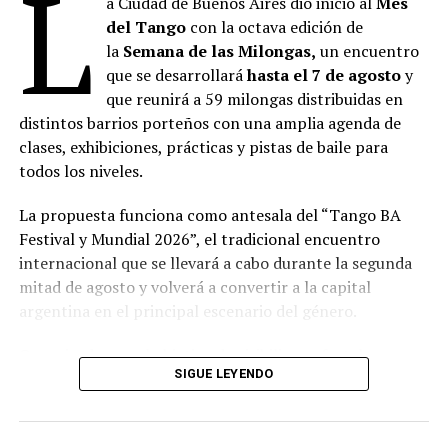
L
a Ciudad de Buenos Aires dio inicio al
Mes
Ciclo: Antidomingos en el Recoleta
del Tango
con la octava edición de
la
Semana de las Milongas,
un encuentro
Domingo 09.08, 19 h en la Capilla
que se desarrollará
hasta el 7 de agosto
y
que reunirá a 59 milongas distribuidas en
Liria Jazz con Orquesta LIRIA & Sophie Lüssi: un
distintos barrios porteños con una amplia agenda de
recorrido por grandes clásicos del jazz en versiones
clases, exhibiciones, prácticas y pistas de baile para
originales para orquesta de cuerdas y banda. Los
todos los niveles.
arreglos, realizados por la violinista y compositora
Sophie Lüssi, proponen una nueva sonoridad para obras
La propuesta funciona como antesala del “Tango BA
emblemáticas del género, donde las cuerdas dialogan
Festival y Mundial 2026”, el tradicional encuentro
con el lenguaje y la improvisación del jazz.
internacional que se llevará a cabo durante la segunda
mitad de agosto y volverá a convertir a la capital
Especial Día del Niño
argentina en el principal escenario del género.
Domingo 16.08, 17 h en la Capilla
Organizada con el objetivo de visibilizar y fortalecer a
SIGUE LEYENDO
las milongas, espacios donde el tango mantiene viva su
Laura Migliorisi presentará Vientito de río, un concierto
práctica social y cultural, la programación incluirá
que invita a viajar con los sentidos a través del sonido, la
actividades tanto para bailarines experimentados como
palabra y la belleza. Entre canciones, poemas y juegos