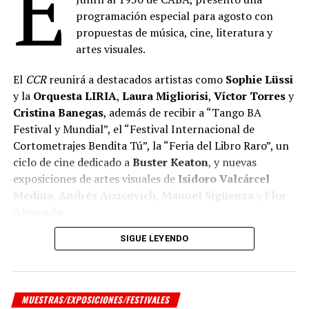
E
programación especial para agosto con
propuestas de música, cine, literatura y
artes visuales.
El
CCR
reunirá a destacados artistas como
Sophie Lüssi
y la
Orquesta LIRIA
,
Laura Migliorisi
,
Víctor Torres
y
Cristina Banegas
, además de recibir a “Tango BA
Festival y Mundial”, el “Festival Internacional de
Cortometrajes Bendita Tú”, la “Feria del Libro Raro”, un
ciclo de cine dedicado a
Buster Keaton
, y nuevas
exposiciones de artes visuales de
Isidoro Valcárcel
Medina
,
Andrés Aizicovich
,
Manuel Sigüenza
y
Flor
Alvarado
.
SIGUE LEYENDO
MÚSICA
Música popular
MUESTRAS/EXPOSICIONES/FESTIVALES
Viernes 07.8, 19.30 h en el Capilla