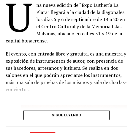
U
temprana y poco conocida del emblemático compositor
na nueva edición de “Expo Luthería La
correspondiente en cada milonga, sujeto a la capacidad
austro-argentino Guillermo Gräetzer. El proyecto
Plata” llegará a la ciudad de la diagonales
disponible.
propone recuperar e interpretar el Primer cuaderno de
los días 5 y 6 de septiembre de 14 a 20 en
canciones para canto y piano (1935-1939) de acuerdo
La programación completa y los formularios para
el Centro Cultural y de la Memoria Islas
con la versión original del manuscrito. Se trata de su
reservar entradas gratuitas pueden consultarse en el
Malvinas, ubicado en calles 51 y 19 de la
primer cuaderno de canciones, compuesto durante sus
sitio oficial de la Semana de las Milongas.
capital bonaerense.
años de formación en Berlín y Viena y concluido en su
Comparte esto:
primer año en Buenos Aires, sobre textos de Hesse,
El evento, con entrada libre y gratuita, es una muestra y
Rilke, Klabund, Bethge, Heine y Hille.
exposición de instrumentos de autor, con presencia de
sus hacedores, artesanos y luthiers. Se realiza en dos
Sábado 15.08, 18 h en la Capilla
salones en el que podrán apreciarse los instrumentos,
más una sala de pruebas de los mismos y sala de charlas-
Compañía Oblicua con dirección de Marcelo Delgado.
conciertos.
Concierto de música contemporánea a cargo del
ensamble integrado por Sergio Catalán ( flautas),
Lautaro Abrego(clarinetes), Carolina Cervetto (saxos),
SIGUE LEYENDO
Elena Buchbinder (violín), Fabio Loverso (violonchelo),
Diego Ruiz (piano), Gonzalo Pérez Terranova