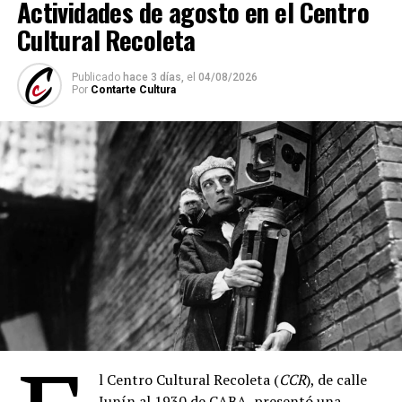
Actividades de agosto en el Centro
Cultural Recoleta
Publicado
hace 3 días,
el
04/08/2026
Por
Contarte Cultura
l Centro Cultural Recoleta (
CCR
), de calle
Junín al 1930 de CABA, presentó una