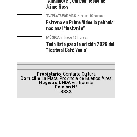
“Amándote”, canción ícono de
Jaime Ross
TV/PLATAFORMAS
hace 10 horas,
Estrena en Prime Video la película
nacional “Instante”
MÚSICA
hace 16 horas,
Todo listo para la edición 2026 del
“Festival Café Vinilo”
Propietario
: Contarte Cultura
Domicilio:
La Plata, Provincia de Buenos Aires
Registro DNDA
En Trámite
Edición Nº
3333