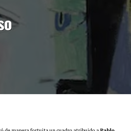
so
ró de manera fortuita un cuadro atribuido a
Pablo