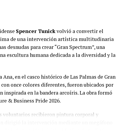
nidense
Spencer Tunick
volvió a convertir el
ma de una intervención artística multitudinaria
onas desnudas para crear “Gran Spectrum”, una
na escultura humana dedicada a la diversidad y la
ta Ana, en el casco histórico de Las Palmas de Gran
 con once colores diferentes, fueron ubicados por
 inspirada en la bandera arcoíris. La obra formó
ure & Business Pride 2026.
 voluntarios recibieron pintura corporal y
en dirigió la intervención mediante un megáfono
ada la formación inicial, el fotógrafo realizó