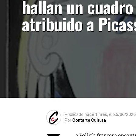
hallan un cuadro
atribuido a Picas
Publicado
hace 1 mes,
el
25/06/2026
Por
Contarte Cultura
a Policía francesa encont