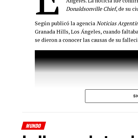
Varios de los voluntarios señalaron que p
Ángeles. La noticia fue confi
inclusión y libertad a través del arte. Alg
Donaldsonville Chief
, de su c
experiencia con personas de diferentes pr
Según publicó la agencia
Noticias Argenti
permitió visibilizar la diversidad desde u
Granada Hills, Los Ángeles, cuando faltaba
Reconocido por sus instalaciones de desn
se dieron a conocer las causas de su fallec
Tunick
incorporó por primera vez una pale
diversidad sexual para construir una obra
en el espacio público.
Comparte esto:
SI
MUNDO