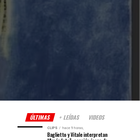
ÚLTIMAS
+ LEÍDAS
VIDEOS
CLIPS
hace 9 horas,
Baglietto y Vitale interpretan