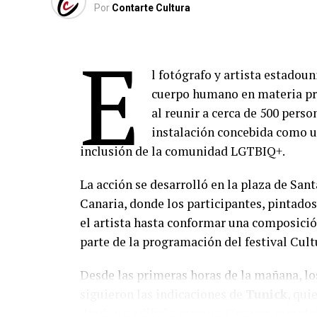
Por
Contarte Cultura
E
l fotógrafo y artista estadou
cuerpo humano en materia pri
al reunir a cerca de 500 pers
instalación concebida como u
inclusión de la comunidad LGTBIQ+.
La acción se desarrolló en la plaza de San
Canaria, donde los participantes, pintados
el artista hasta conformar una composición
parte de la programación del festival Cult
Desde las primeras horas de la mañana, los
siguieron las indicaciones de
Tunick
, qui
desde un edificio cercano. Una vez complet